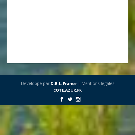
Développé par
| Mentions légales
D.B.L. France
COTE.AZUR.FR