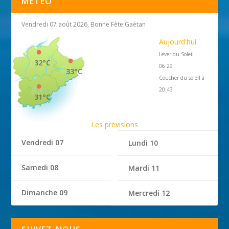
MÉTÉO
Vendredi 07 août 2026, Bonne Fête Gaétan
Aujourd'hui
Lever du Soleil
32°C
06:29
33°C
Coucher du soleil à
20:43
31°C
Les prévisions
Vendredi 07
Lundi 10
Samedi 08
Mardi 11
Dimanche 09
Mercredi 12