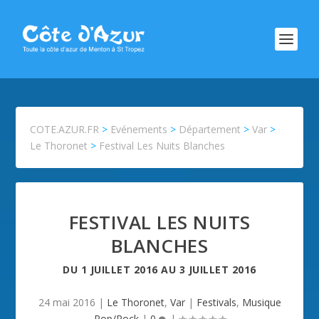
COTE.AZUR.FR
>
Evénements
>
Département
>
Var
>
Le Thoronet
>
Festival Les Nuits Blanches
FESTIVAL LES NUITS
BLANCHES
DU
1 JUILLET 2016
AU
3 JUILLET 2016
24 mai 2016
|
Le Thoronet
,
Var
|
Festivals
,
Musique
Pop/Rock
|
0
|