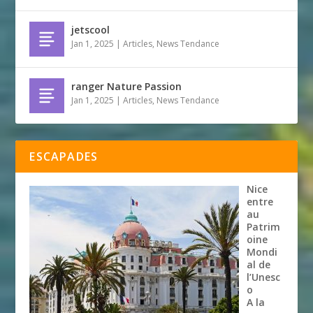
jetscool
Jan 1, 2025
|
Articles
,
News Tendance
ranger Nature Passion
Jan 1, 2025
|
Articles
,
News Tendance
ESCAPADES
Nice
entre
au
Patrim
oine
Mondi
al de
l’Unesc
o
A la