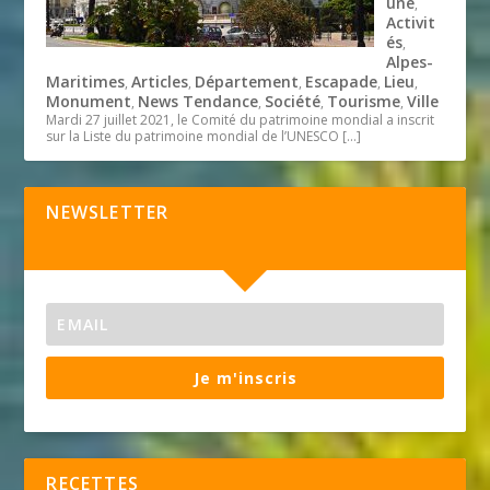
une
,
Activit
és
,
Alpes-
Maritimes
Articles
Département
Escapade
Lieu
,
,
,
,
,
Monument
News Tendance
Société
Tourisme
Ville
,
,
,
,
Mardi 27 juillet 2021, le Comité du patrimoine mondial a inscrit
sur la Liste du patrimoine mondial de l’UNESCO
[…]
NEWSLETTER
Je m'inscris
RECETTES