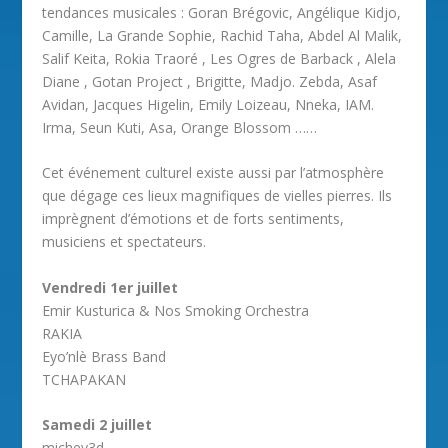
tendances musicales : Goran Brégovic, Angélique Kidjo,
Camille, La Grande Sophie, Rachid Taha, Abdel Al Malik,
Salif Keita, Rokia Traoré , Les Ogres de Barback , Alela
Diane , Gotan Project , Brigitte, Madjo. Zebda, Asaf
Avidan, Jacques Higelin, Emily Loizeau, Nneka, IAM.
Irma, Seun Kuti, Asa, Orange Blossom ……
Cet événement culturel existe aussi par l’atmosphère
que dégage ces lieux magnifiques de vielles pierres. Ils
imprègnent d’émotions et de forts sentiments,
musiciens et spectateurs.
Vendredi 1er juillet
Emir Kusturica & Nos Smoking Orchestra
RAKIA
Eyo’nlè Brass Band
TCHAPAKAN
Samedi 2 juillet
michey3d