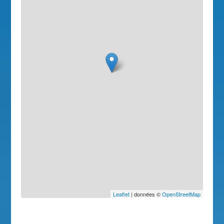
Leaflet
| données ©
OpenStreetMap