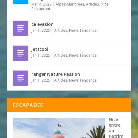
Mar 4, 2025
|
Alpes-Maritimes
,
Articles
,
Nice
,
Restaurant
ce evasion
Jan 1, 2025
|
Articles
,
News Tendance
jetscool
Jan 1, 2025
|
Articles
,
News Tendance
ranger Nature Passion
Jan 1, 2025
|
Articles
,
News Tendance
ESCAPADES
Nice
entre
au
Patrim