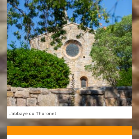
L'abbaye du Thoronet