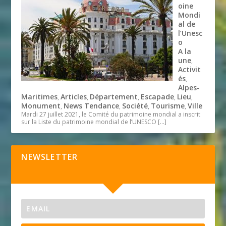
oine
Mondi
al de
l’Unesc
o
A la
une
,
Activit
és
,
Alpes-
Maritimes
Articles
Département
Escapade
Lieu
,
,
,
,
,
Monument
News Tendance
Société
Tourisme
Ville
,
,
,
,
Mardi 27 juillet 2021, le Comité du patrimoine mondial a inscrit
sur la Liste du patrimoine mondial de l’UNESCO
[…]
NEWSLETTER