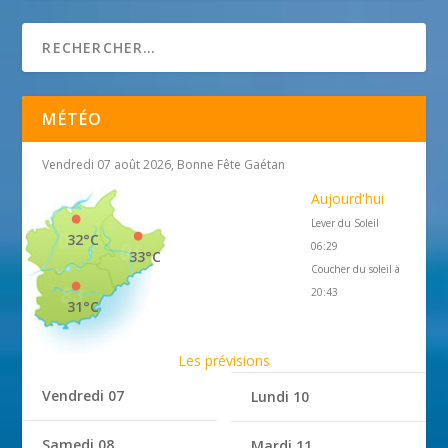
MÉTÉO
Vendredi 07 août 2026, Bonne Fête Gaétan
Aujourd'hui
Lever du Soleil
32°C
06:29
33°C
Coucher du soleil à
20:43
31°C
Les prévisions
Vendredi 07
Lundi 10
Samedi 08
Mardi 11