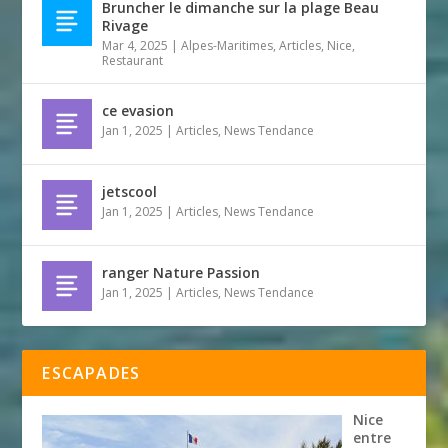
Bruncher le dimanche sur la plage Beau
Rivage
Mar 4, 2025
|
Alpes-Maritimes
,
Articles
,
Nice
,
Restaurant
ce evasion
Jan 1, 2025
|
Articles
,
News Tendance
jetscool
Jan 1, 2025
|
Articles
,
News Tendance
ranger Nature Passion
Jan 1, 2025
|
Articles
,
News Tendance
ESCAPADES
Nice
entre