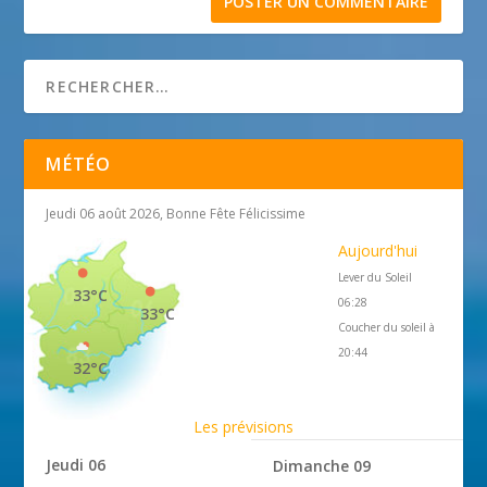
MÉTÉO
Jeudi 06 août 2026, Bonne Fête Félicissime
Aujourd'hui
Lever du Soleil
33°C
06:28
33°C
Coucher du soleil à
20:44
32°C
Les prévisions
Jeudi 06
Dimanche 09