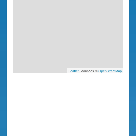
Leaflet
| données ©
OpenStreetMap