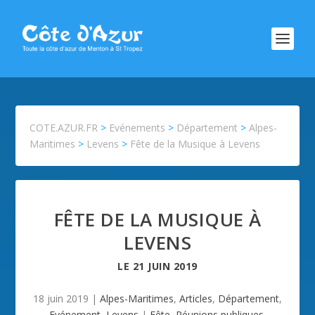
COTE.AZUR.FR
>
Evénements
>
Département
>
Alpes-
Maritimes
>
Levens
>
Fête de la Musique à Levens
FÊTE DE LA MUSIQUE À
LEVENS
LE
21 JUIN 2019
18 juin 2019
|
Alpes-Maritimes
,
Articles
,
Département
,
Evénement
,
Levens
|
Fête
,
Réunions publiques
,