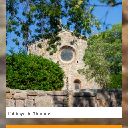
L'abbaye du Thoronet