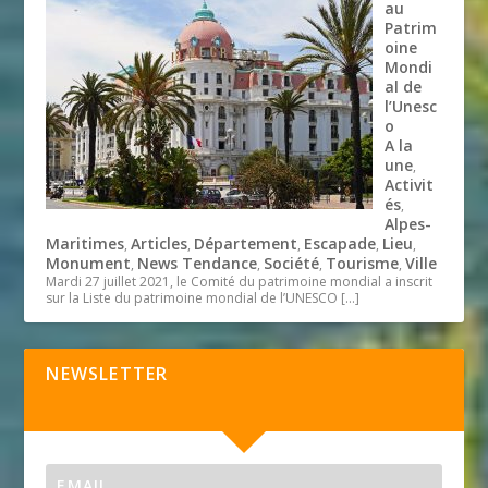
au
Patrim
oine
Mondi
al de
l’Unesc
o
A la
une
,
Activit
és
,
Alpes-
Maritimes
Articles
Département
Escapade
Lieu
,
,
,
,
,
Monument
News Tendance
Société
Tourisme
Ville
,
,
,
,
Mardi 27 juillet 2021, le Comité du patrimoine mondial a inscrit
sur la Liste du patrimoine mondial de l’UNESCO
[…]
NEWSLETTER