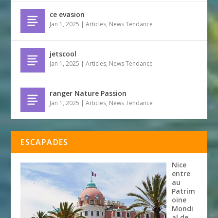
ce evasion
Jan 1, 2025
|
Articles
,
News Tendance
jetscool
Jan 1, 2025
|
Articles
,
News Tendance
ranger Nature Passion
Jan 1, 2025
|
Articles
,
News Tendance
ESCAPADES
Nice
entre
au
Patrim
oine
Mondi
al de