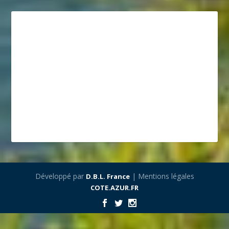
Développé par
| Mentions légales
D.B.L. France
COTE.AZUR.FR