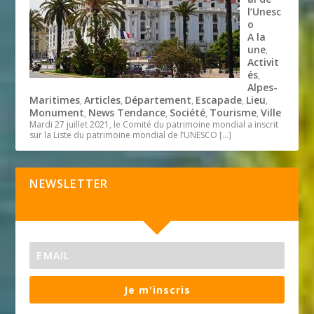
l’Unesc
o
A la
une
,
Activit
és
,
Alpes-
Maritimes
Articles
Département
Escapade
Lieu
,
,
,
,
,
Monument
News Tendance
Société
Tourisme
Ville
,
,
,
,
Mardi 27 juillet 2021, le Comité du patrimoine mondial a inscrit
sur la Liste du patrimoine mondial de l’UNESCO
[…]
NEWSLETTER
Je m'inscris