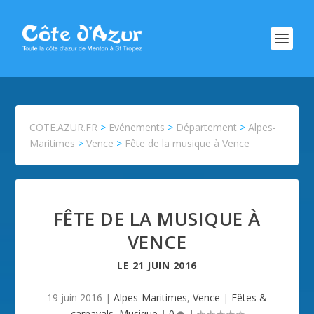
COTE.AZUR.FR
>
Evénements
>
Département
>
Alpes-
Maritimes
>
Vence
>
Fête de la musique à Vence
FÊTE DE LA MUSIQUE À
VENCE
LE
21 JUIN 2016
19 juin 2016
|
Alpes-Maritimes
,
Vence
|
Fêtes &
carnavals
,
Musique
|
0
|