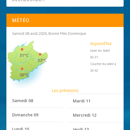
MÉTÉO
Samedi 08 août 2026, Bonne Fête Dominique
Aujourd'hui
Lever du Soleil
31°C
06:31
33°C
Coucher du soleil à
20:42
30°C
Les prévisions
Samedi 08
Mardi 11
Dimanche 09
Mercredi 12
Lundi 10
Jeudi 13