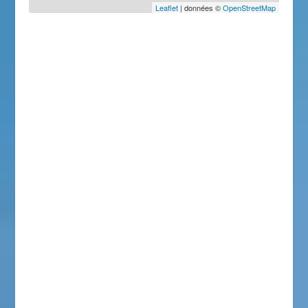
Leaflet
| données ©
OpenStreetMap