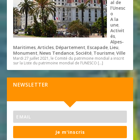
al de
l’Unesc
o
A la
une
,
Activit
és
,
Alpes-
Maritimes
Articles
Département
Escapade
Lieu
,
,
,
,
,
Monument
News Tendance
Société
Tourisme
Ville
,
,
,
,
Mardi 27 juillet 2021, le Comité du patrimoine mondial a inscrit
sur la Liste du patrimoine mondial de l’UNESCO
[…]
NEWSLETTER
Je m'inscris