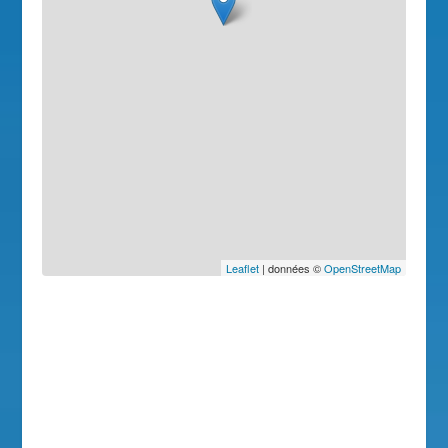
Leaflet
| données ©
OpenStreetMap