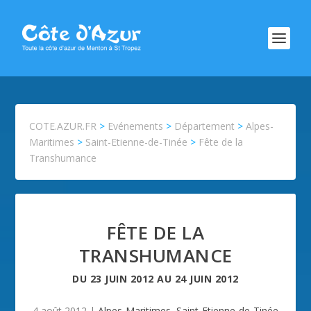
COTE.AZUR.FR
>
Evénements
>
Département
>
Alpes-
Maritimes
>
Saint-Etienne-de-Tinée
>
Fête de la
Transhumance
FÊTE DE LA
TRANSHUMANCE
DU
23 JUIN 2012
AU
24 JUIN 2012
4 août 2012
|
Alpes-Maritimes
,
Saint-Etienne-de-Tinée