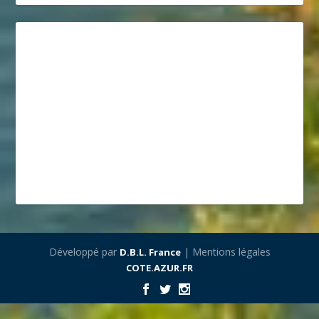
Développé par
| Mentions légales
D.B.L. France
COTE.AZUR.FR