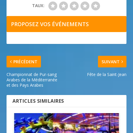
TAUX:
PROPOSEZ VOS ÉVÉNEMENTS
PRÉCÉDENT
SUIVANT
Championnat de Pur-sang
Fête de la Saint-Jean
Arabes de la Méditerranée
et des Pays Arabes
ARTICLES SIMILAIRES