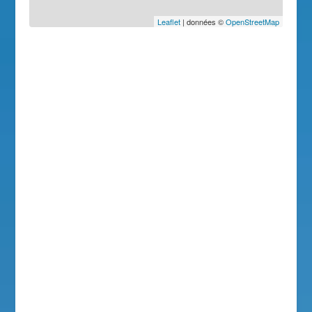
Leaflet
| données ©
OpenStreetMap