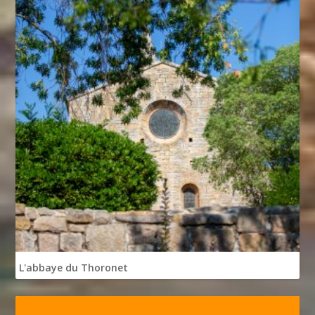
L'abbaye du Thoronet