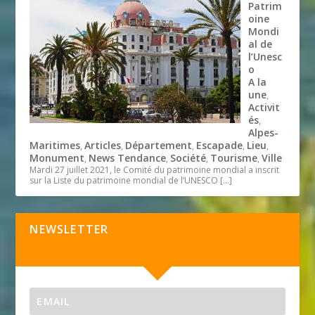
Patrim
oine
Mondi
al de
l’Unesc
o
A la
une
,
Activit
és
,
Alpes-
Maritimes
Articles
Département
Escapade
Lieu
,
,
,
,
,
Monument
News Tendance
Société
Tourisme
Ville
,
,
,
,
Mardi 27 juillet 2021, le Comité du patrimoine mondial a inscrit
sur la Liste du patrimoine mondial de l’UNESCO
[…]
NEWSLETTER