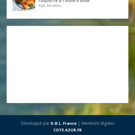
roquette à l’huile d’olive
Plat, Recettes
Développé par
| Mentions légales
D.B.L. France
COTE.AZUR.FR