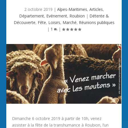
2 octobre 2019
|
Alpes-Maritimes
,
Articles
,
Département
,
Evénement
,
Roubion
|
Détente &
Découverte
,
Fête
,
Loisirs
,
Marché
,
Réunions publiques
|
1
|
Dimanche 6 octobre 2019 à partir de 10h, venez
assister à la fête de la transhumance à Roubion, l’un