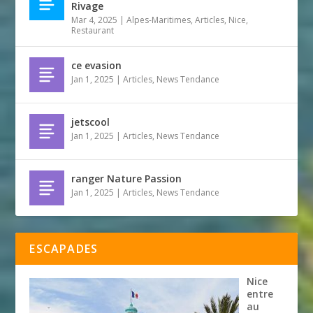
Rivage
Mar 4, 2025
|
Alpes-Maritimes
,
Articles
,
Nice
,
Restaurant
ce evasion
Jan 1, 2025
|
Articles
,
News Tendance
jetscool
Jan 1, 2025
|
Articles
,
News Tendance
ranger Nature Passion
Jan 1, 2025
|
Articles
,
News Tendance
ESCAPADES
Nice
entre
au