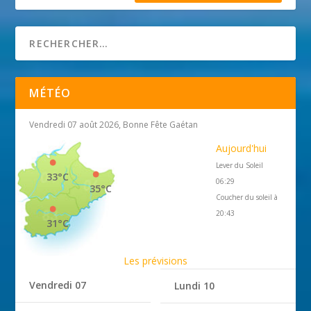
MÉTÉO
Vendredi 07 août 2026, Bonne Fête Gaétan
Aujourd'hui
Lever du Soleil
33°C
06:29
35°C
Coucher du soleil à
20:43
31°C
Les prévisions
Vendredi 07
Lundi 10