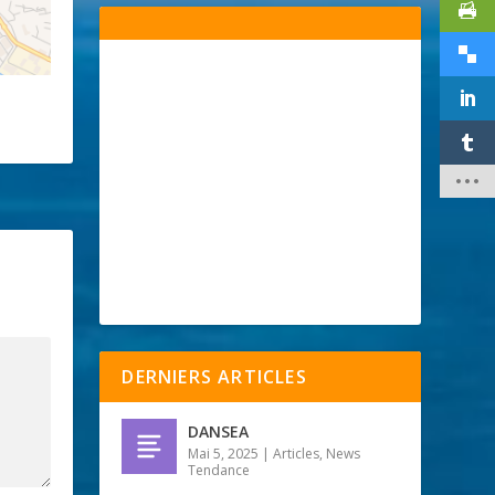
!
DERNIERS ARTICLES
DANSEA
Mai 5, 2025
|
Articles
,
News
Tendance