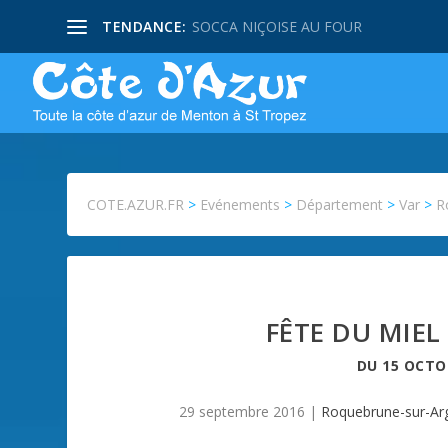
TENDANCE:
SOCCA NIÇOISE AU FOUR
COTE.AZUR.FR
>
Evénements
>
Département
>
Var
>
R
FÊTE DU MIEL
DU
15 OCTO
29 septembre 2016
|
Roquebrune-sur-Ar