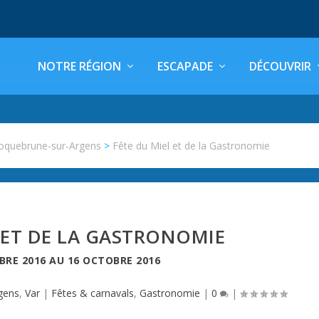
NOTRE RÉGION
ESCAPADE
DÉCOUVRIR
oquebrune-sur-Argens
>
Fête du Miel et de la Gastronomie
 ET DE LA GASTRONOMIE
BRE 2016
AU
16 OCTOBRE 2016
gens
,
Var
|
Fêtes & carnavals
,
Gastronomie
|
0
|