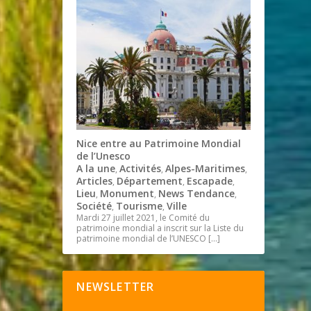
Nice entre au Patrimoine Mondial
de l’Unesco
A la une
Activités
Alpes-Maritimes
,
,
,
Articles
Département
Escapade
,
,
,
Lieu
Monument
News Tendance
,
,
,
Société
Tourisme
Ville
,
,
Mardi 27 juillet 2021, le Comité du
patrimoine mondial a inscrit sur la Liste du
patrimoine mondial de l’UNESCO
[…]
NEWSLETTER