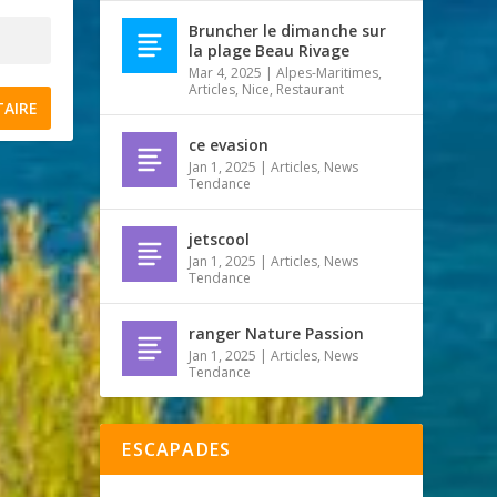
Bruncher le dimanche sur
la plage Beau Rivage
Mar 4, 2025
|
Alpes-Maritimes
,
Articles
,
Nice
,
Restaurant
ce evasion
Jan 1, 2025
|
Articles
,
News
Tendance
jetscool
Jan 1, 2025
|
Articles
,
News
Tendance
ranger Nature Passion
Jan 1, 2025
|
Articles
,
News
Tendance
ESCAPADES