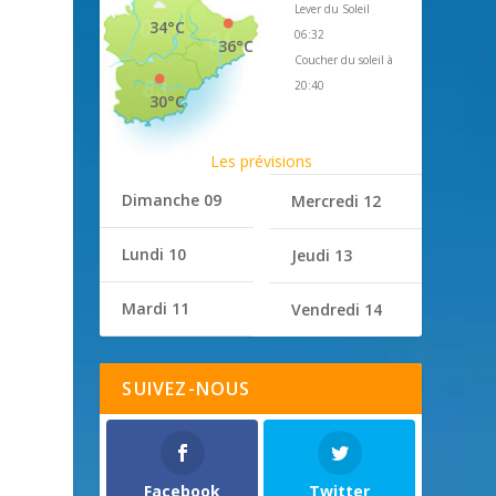
Lever du Soleil
34°C
06:32
36°C
Coucher du soleil à
20:40
30°C
Les prévisions
Dimanche 09
Mercredi 12
Lundi 10
Jeudi 13
Mardi 11
Vendredi 14
SUIVEZ-NOUS
Facebook
Twitter