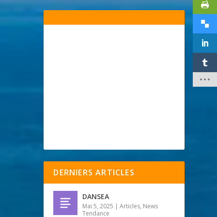
DERNIERS ARTICLES
DANSEA
Mai 5, 2025
|
Articles
,
News
Tendance