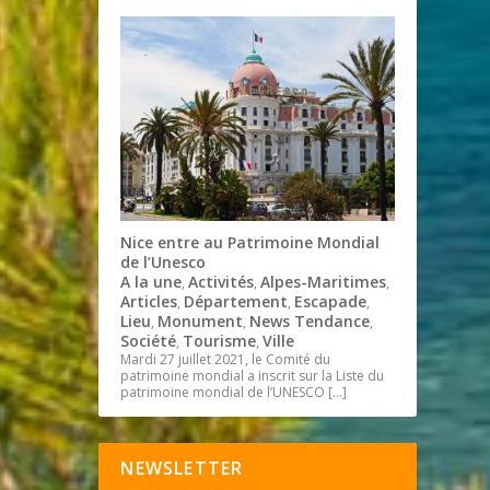
Nice entre au Patrimoine Mondial
de l’Unesco
A la une
Activités
Alpes-Maritimes
,
,
,
Articles
Département
Escapade
,
,
,
Lieu
Monument
News Tendance
,
,
,
Société
Tourisme
Ville
,
,
Mardi 27 juillet 2021, le Comité du
patrimoine mondial a inscrit sur la Liste du
patrimoine mondial de l’UNESCO
[…]
NEWSLETTER