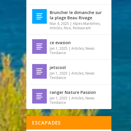
Bruncher le dimanche sur
la plage Beau Rivage
Mar 4, 2025
|
Alpes-Maritimes
,
Articles
,
Nice
,
Restaurant
ce evasion
Jan 1, 2025
|
Articles
,
News
Tendance
jetscool
Jan 1, 2025
|
Articles
,
News
Tendance
ranger Nature Passion
Jan 1, 2025
|
Articles
,
News
Tendance
ESCAPADES