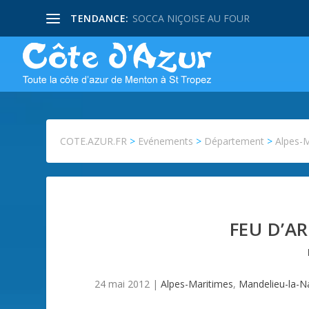
TENDANCE:
SOCCA NIÇOISE AU FOUR
COTE.AZUR.FR
>
Evénements
>
Département
>
Alpes-
FEU D’AR
24 mai 2012
|
Alpes-Maritimes
,
Mandelieu-la-N