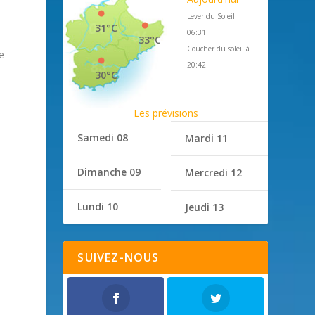
Lever du Soleil
31°C
06:31
33°C
Coucher du soleil à
e
20:42
30°C
Les prévisions
Samedi 08
Mardi 11
Dimanche 09
Mercredi 12
Lundi 10
Jeudi 13
SUIVEZ-NOUS