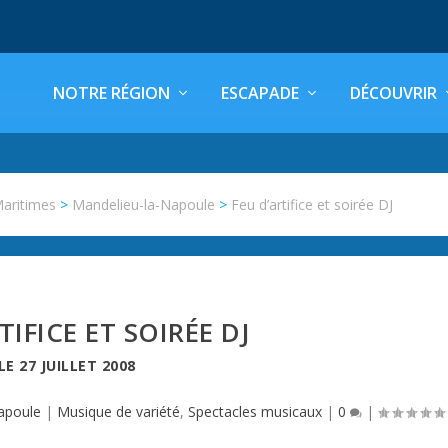
NOTRE RÉGION
ESCAPADE
DÉCOUVRIR
Maritimes
>
Mandelieu-la-Napoule
>
Feu d’artifice et soirée DJ
TIFICE ET SOIRÉE DJ
LE
27 JUILLET 2008
apoule
|
Musique de variété
,
Spectacles musicaux
|
0
|