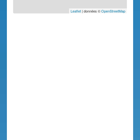
Leaflet
| données ©
OpenStreetMap