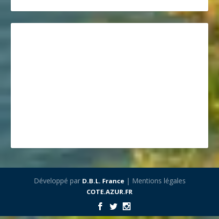
Développé par
| Mentions légales
D.B.L. France
COTE.AZUR.FR