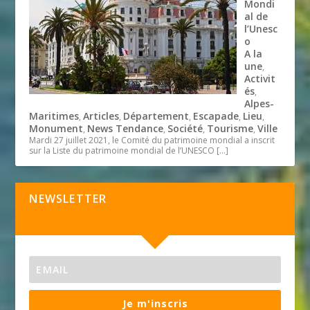
Mondi
al de
l’Unesc
o
A la
une
,
Activit
és
,
Alpes-
Maritimes
Articles
Département
Escapade
Lieu
,
,
,
,
,
Monument
News Tendance
Société
Tourisme
Ville
,
,
,
,
Mardi 27 juillet 2021, le Comité du patrimoine mondial a inscrit
sur la Liste du patrimoine mondial de l’UNESCO
[…]
NEWSLETTER
Je m'inscris