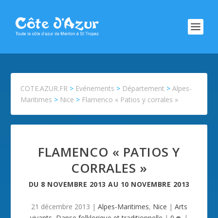
COTE.AZUR.FR
>
Evénements
>
Département
>
Alpes-
Maritimes
>
Nice
>
Flamenco « Patios y corrales »
FLAMENCO « PATIOS Y
CORRALES »
DU
8 NOVEMBRE 2013
AU
10 NOVEMBRE 2013
21 décembre 2013
|
Alpes-Maritimes
,
Nice
|
Arts
vivants
,
Danse folklorique et traditionnelle
|
0
|