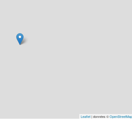
Leaflet
| données ©
OpenStreetMa