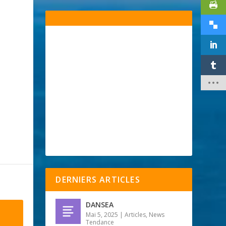
DERNIERS ARTICLES
DANSEA
Mai 5, 2025
|
Articles
,
News
Tendance