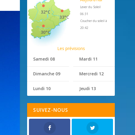
Lever du Soleil
32°C
06:31
33°C
Coucher du soleil à
20:42
30°C
Les prévisions
Samedi 08
Mardi 11
Dimanche 09
Mercredi 12
Lundi 10
Jeudi 13
SUIVEZ-NOUS