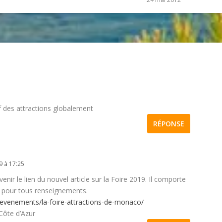
if des attractions globalement
RÉPONSE
9 à 17:25
enir le lien du nouvel article sur la Foire 2019. Il comporte
 pour tous renseignements.
r/evenements/la-foire-attractions-de-monaco/
Côte d’Azur