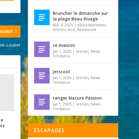
Bruncher le dimanche sur
la plage Beau Rivage
Mar 4, 2025
|
Alpes-Maritimes
,
Articles
,
Nice
,
Restaurant
IVANT
euve-Loubet
ce evasion
Jan 1, 2025
|
Articles
,
News
Tendance
jetscool
Jan 1, 2025
|
Articles
,
News
Tendance
ranger Nature Passion
Jan 1, 2025
|
Articles
,
News
Tendance
de
ois
ESCAPADES