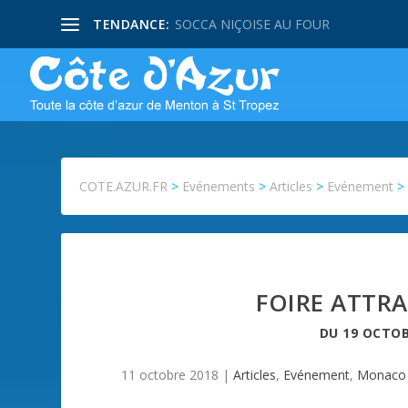
TENDANCE:
SOCCA NIÇOISE AU FOUR
COTE.AZUR.FR
>
Evénements
>
Articles
>
Evénement
FOIRE ATTR
DU
19 OCTOB
11 octobre 2018
|
Articles
,
Evénement
,
Monaco