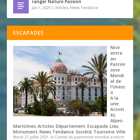
ranger Nature Passion
Jan 1, 2025
|
Articles
,
News Tendance
ESCAPADES
Nice
entre
au
Patrim
oine
Mondi
al de
l’Unesc
o
A la
une
,
Activit
és
,
Alpes-
Maritimes
Articles
Département
Escapade
Lieu
,
,
,
,
,
Monument
News Tendance
Société
Tourisme
Ville
,
,
,
,
Mardi 27 juillet 2021, le Comité du patrimoine mondial a inscrit