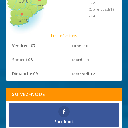
33°C
06:29
35°C
Coucher du soleil à
20:43
31°C
Les prévisions
Vendredi 07
Lundi 10
Samedi 08
Mardi 11
Dimanche 09
Mercredi 12
SUIVEZ-NOUS
Facebook