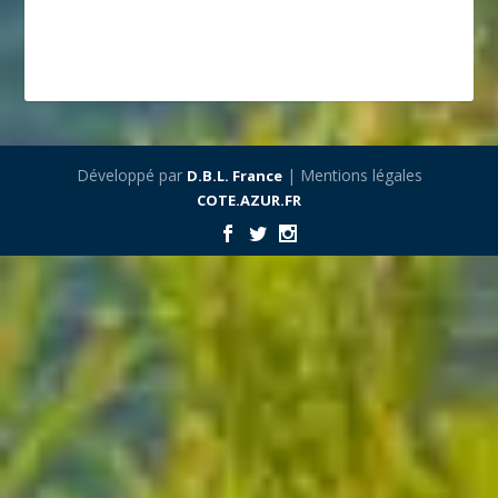
Développé par
| Mentions légales
D.B.L. France
COTE.AZUR.FR