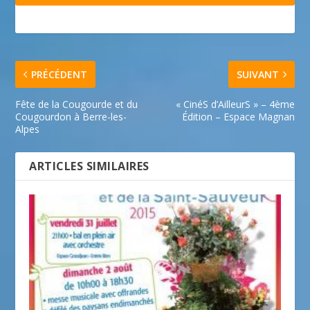
PRÉCÉDENT
SUIVANT
Fête de la Cougourde et du
« CinéS d’AilleurS » – 4ème
Cougourdon à Berre-les-
Édition – Espace Magnan
Alpes
ARTICLES SIMILAIRES