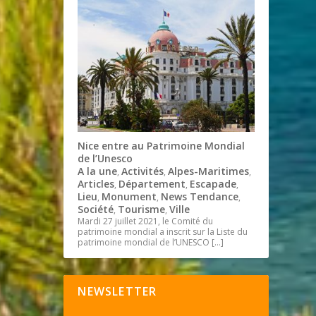
Nice entre au Patrimoine Mondial
de l’Unesco
A la une
Activités
Alpes-Maritimes
,
,
,
Articles
Département
Escapade
,
,
,
Lieu
Monument
News Tendance
,
,
,
Société
Tourisme
Ville
,
,
Mardi 27 juillet 2021, le Comité du
patrimoine mondial a inscrit sur la Liste du
patrimoine mondial de l’UNESCO
[…]
NEWSLETTER