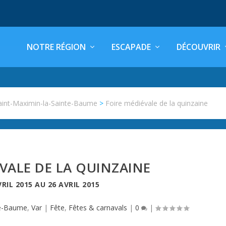
NOTRE RÉGION
ESCAPADE
DÉCOUVRIR
aint-Maximin-la-Sainte-Baume
>
Foire médiévale de la quinzaine
VALE DE LA QUINZAINE
VRIL 2015
AU
26 AVRIL 2015
te-Baume
,
Var
|
Fête
,
Fêtes & carnavals
|
0
|