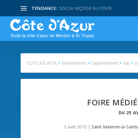
TENDANCE:
SOCCA NIÇOISE AU FOUR
COTE.AZUR.FR
>
Evénements
>
Département
>
Var
>
S
FOIRE MÉDIÉ
DU
25 A
3 avril 2015
|
Saint-Maximin-la-Sain