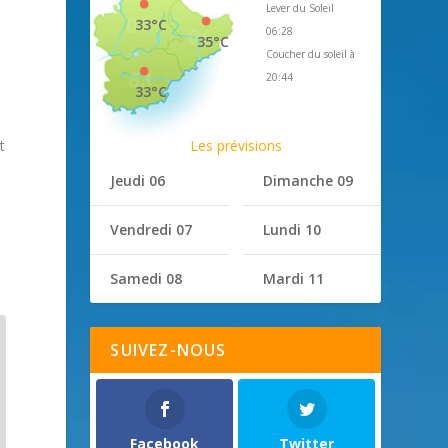
Lever du Soleil
33°C
06:28
35°C
Coucher du soleil à
20:44
33°C
Les prévisions
t
Jeudi 06
Dimanche 09
Vendredi 07
Lundi 10
Samedi 08
Mardi 11
SUIVEZ-NOUS
Facebook
Twitter