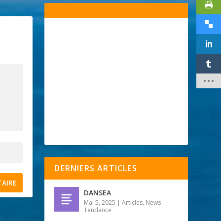
DERNIERS ARTICLES
DANSEA
Mai 5, 2025
|
Articles
,
News
Tendance