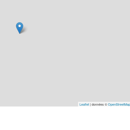
Leaflet
| données ©
OpenStreetMa