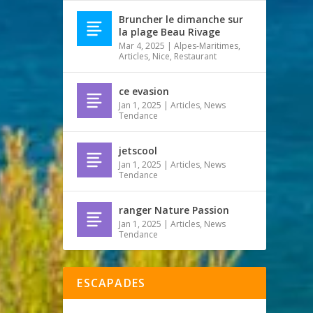
Bruncher le dimanche sur
la plage Beau Rivage
Mar 4, 2025
|
Alpes-Maritimes
,
Articles
,
Nice
,
Restaurant
ce evasion
Jan 1, 2025
|
Articles
,
News
Tendance
jetscool
Jan 1, 2025
|
Articles
,
News
Tendance
ranger Nature Passion
Jan 1, 2025
|
Articles
,
News
Tendance
ESCAPADES