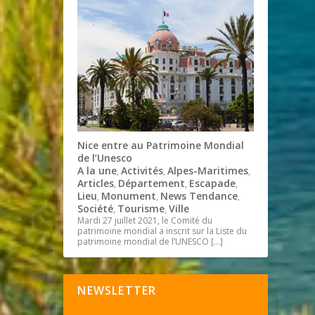
Nice entre au Patrimoine Mondial
de l’Unesco
A la une
Activités
Alpes-Maritimes
,
,
,
Articles
Département
Escapade
,
,
,
Lieu
Monument
News Tendance
,
,
,
Société
Tourisme
Ville
,
,
Mardi 27 juillet 2021, le Comité du
patrimoine mondial a inscrit sur la Liste du
patrimoine mondial de l’UNESCO
[…]
NEWSLETTER