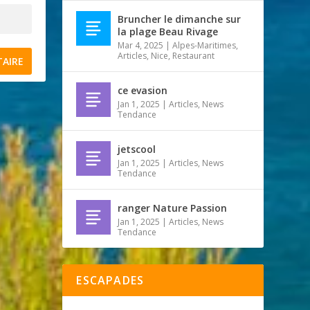
Bruncher le dimanche sur
la plage Beau Rivage
Mar 4, 2025
|
Alpes-Maritimes
,
Articles
,
Nice
,
Restaurant
ce evasion
Jan 1, 2025
|
Articles
,
News
Tendance
jetscool
Jan 1, 2025
|
Articles
,
News
Tendance
ranger Nature Passion
Jan 1, 2025
|
Articles
,
News
Tendance
ESCAPADES