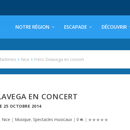
NOTRE RÉGION
ESCAPADE
DÉCOUVRIR
Maritimes
>
Nice
>
Fréro Delavega en concert
LAVEGA EN CONCERT
LE
25 OCTOBRE 2014
,
Nice
|
Musique
,
Spectacles musicaux
|
0
|