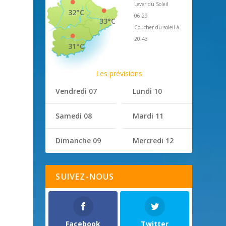
Lever du Soleil
32°C
06:29
33°C
Coucher du soleil à
20:43
31°C
Les prévisions
Vendredi 07
Lundi 10
Samedi 08
Mardi 11
Dimanche 09
Mercredi 12
SUIVEZ-NOUS
Facebook
Twitter