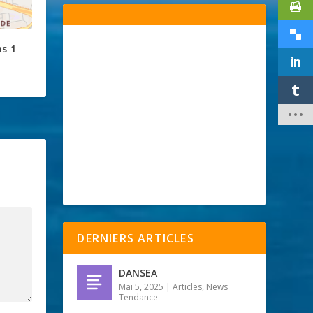
s 1
DERNIERS ARTICLES
DANSEA
Mai 5, 2025
|
Articles
,
News
Tendance