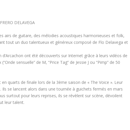
 : FRERO DELAVEGA
es airs de guitare, des mélodies acoustiques harmonieuses et folk,
vant tout un duo talentueux et généreux composé de Flo Delavega et
 d’Arcachon ont été découverts sur Internet grâce à leurs vidéos de
x (“Onde sensuelle” de M, “Price Tag” de Jessie J ou “Pimp” de 50
nt en quarts de finale lors de la 3ème saison de « The Voice ». Leur
 Ils se lancent alors dans une tournée à guichets fermés en mars
us surtout pour leurs reprises, ils se révèlent sur scène, dévoilent
t leur talent.