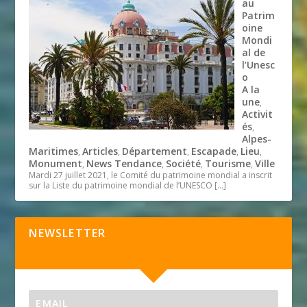
au
Patrim
oine
Mondi
al de
l’Unesc
o
A la
une
,
Activit
és
,
Alpes-
Maritimes
Articles
Département
Escapade
Lieu
,
,
,
,
,
Monument
News Tendance
Société
Tourisme
Ville
,
,
,
,
Mardi 27 juillet 2021, le Comité du patrimoine mondial a inscrit
sur la Liste du patrimoine mondial de l’UNESCO
[…]
NEWSLETTER