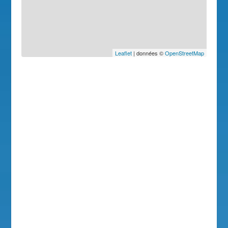
Leaflet
| données ©
OpenStreetMap