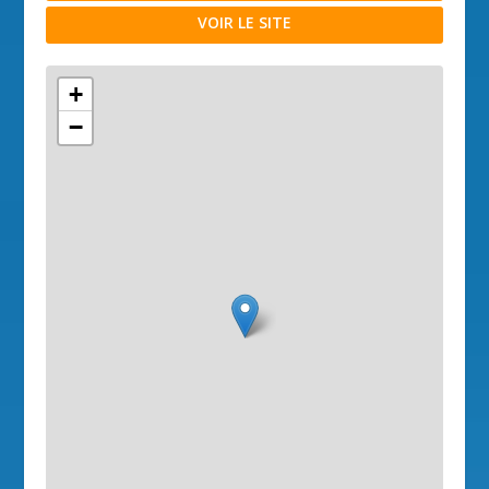
VOIR LE SITE
+
−