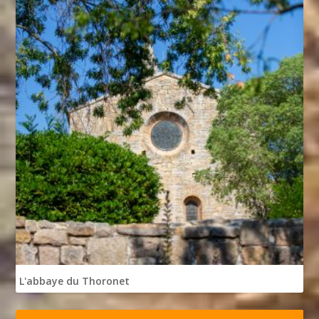
L'abbaye du Thoronet