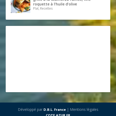
roquette à l’huile d’olive
Plat, Recettes
Développé par
| Mentions légales
D.B.L. France
COTE.AZUR.FR