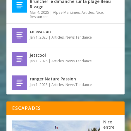
Bruncher le dimanche sur la plage Beau
Rivage
Mar 4, 2025
|
Alpes-Maritimes
,
Articles
,
Nice
,
Restaurant
ce evasion
Jan 1, 2025
|
Articles
,
News Tendance
jetscool
Jan 1, 2025
|
Articles
,
News Tendance
ranger Nature Passion
Jan 1, 2025
|
Articles
,
News Tendance
ESCAPADES
Nice
entre