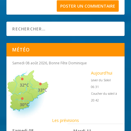
MÉTÉO
Samedi 08 août 2026, Bonne Fête Dominique
Aujourd'hui
Lever du Soleil
32°C
06:31
33°C
Coucher du soleil à
20:42
30°C
Les prévisions
Samedi 08
Mardi 11