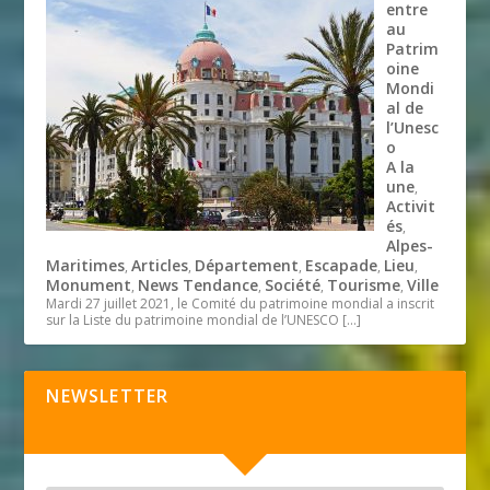
entre
au
Patrim
oine
Mondi
al de
l’Unesc
o
A la
une
,
Activit
és
,
Alpes-
Maritimes
Articles
Département
Escapade
Lieu
,
,
,
,
,
Monument
News Tendance
Société
Tourisme
Ville
,
,
,
,
Mardi 27 juillet 2021, le Comité du patrimoine mondial a inscrit
sur la Liste du patrimoine mondial de l’UNESCO
[…]
NEWSLETTER