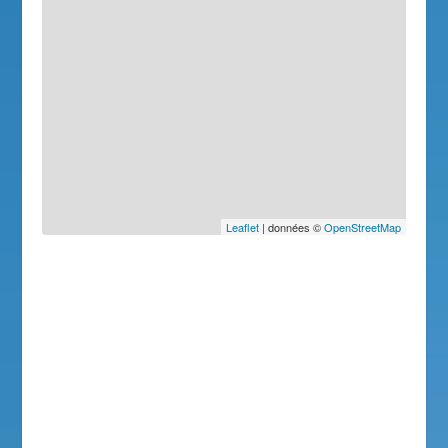
Leaflet
| données ©
OpenStreetMap