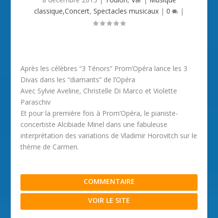
classique,Concert
,
Spectacles musicaux
|
0
|
Après les célèbres “3 Ténors” Prom’Opéra lance les 3
Divas dans les “diamants” de l’Opéra
Avec Sylvie Aveline, Christelle Di Marco et Violette
Paraschiv
Et pour la première fois à Prom’Opéra, le pianiste-
concertiste Alcibiade Minel dans une fabuleuse
interprétation des variations de Vladimir Horovitch sur le
thème de Carmen.
COMMENTAIRE
VOIR LE SITE