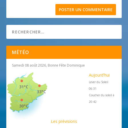
MÉTÉO
Samedi 08 août 2026, Bonne Fête Dominique
Aujourd'hui
Lever du Soleil
31°C
06:31
33°C
Coucher du soleil à
20:42
30°C
Les prévisions