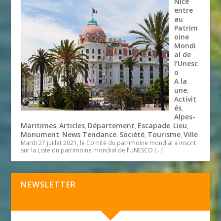
Nice
entre
au
Patrim
oine
Mondi
al de
l’Unesc
o
A la
une
,
Activit
és
,
Alpes-
Maritimes
Articles
Département
Escapade
Lieu
,
,
,
,
,
Monument
News Tendance
Société
Tourisme
Ville
,
,
,
,
Mardi 27 juillet 2021, le Comité du patrimoine mondial a inscrit
sur la Liste du patrimoine mondial de l’UNESCO
[…]
NEWSLETTER