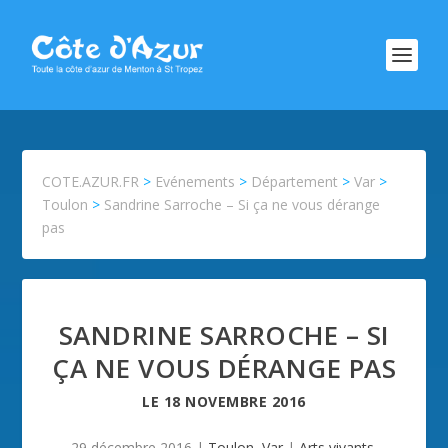
COTE.AZUR.FR
>
Evénements
>
Département
>
Var
>
Toulon
>
Sandrine Sarroche – Si ça ne vous dérange
pas
SANDRINE SARROCHE – SI
ÇA NE VOUS DÉRANGE PAS
LE
18 NOVEMBRE 2016
29 décembre 2016
|
Toulon
,
Var
|
Arts vivants
,