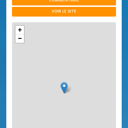
VOIR LE SITE
+
−