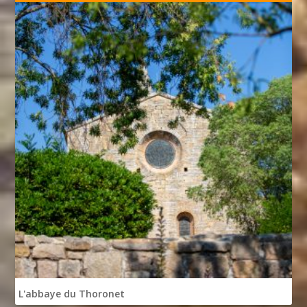
L'abbaye du Thoronet