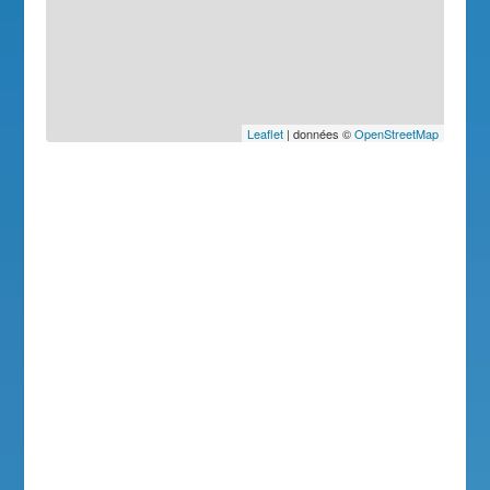
Leaflet
| données ©
OpenStreetMap