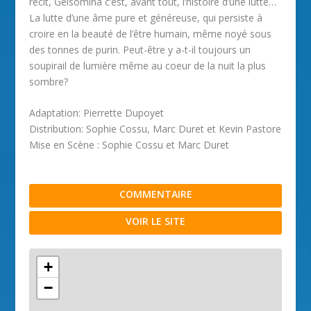
récit, Gelsomina c’est, avant tout, l’histoire d’une lutte…
La lutte d’une âme pure et généreuse, qui persiste à
croire en la beauté de l’être humain, même noyé sous
des tonnes de purin. Peut-être y a-t-il toujours un
soupirail de lumière même au coeur de la nuit la plus
sombre?
Adaptation: Pierrette Dupoyet
Distribution: Sophie Cossu, Marc Duret et Kevin Pastore
Mise en Scène : Sophie Cossu et Marc Duret
COMMENTAIRE
VOIR LE SITE
+
−