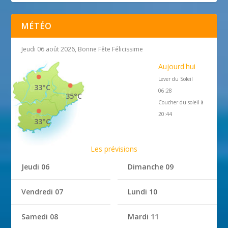
MÉTÉO
Jeudi 06 août 2026, Bonne Fête Félicissime
Aujourd'hui
Lever du Soleil
33°C
06:28
35°C
Coucher du soleil à
20:44
33°C
Les prévisions
Jeudi 06
Dimanche 09
Vendredi 07
Lundi 10
Samedi 08
Mardi 11