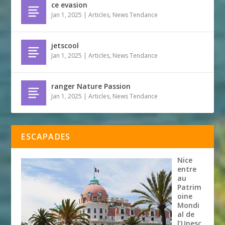
ce evasion
Jan 1, 2025
|
Articles
,
News Tendance
jetscool
Jan 1, 2025
|
Articles
,
News Tendance
ranger Nature Passion
Jan 1, 2025
|
Articles
,
News Tendance
ESCAPADES
Nice
entre
au
Patrim
oine
Mondi
al de
l’Unesc