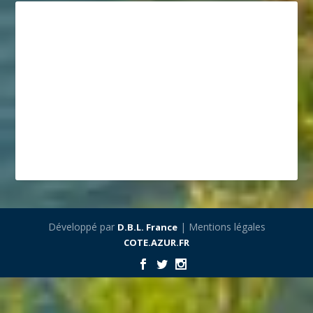
Développé par
| Mentions légales
D.B.L. France
COTE.AZUR.FR