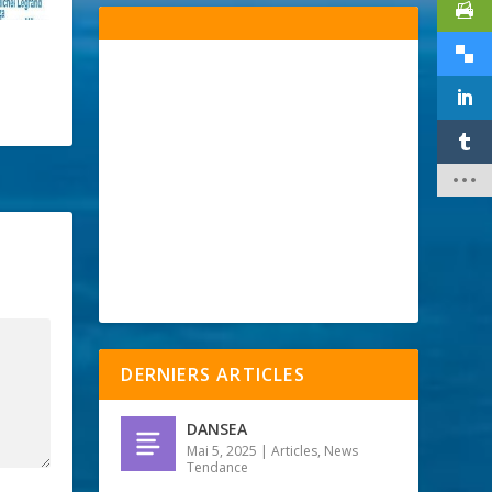
DERNIERS ARTICLES
DANSEA
Mai 5, 2025
|
Articles
,
News
Tendance