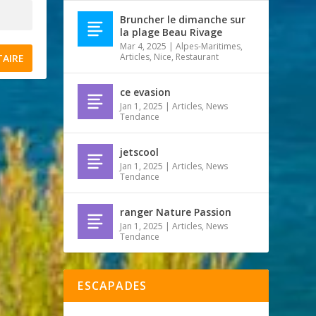
Bruncher le dimanche sur
la plage Beau Rivage
Mar 4, 2025
|
Alpes-Maritimes
,
Articles
,
Nice
,
Restaurant
ce evasion
Jan 1, 2025
|
Articles
,
News
Tendance
jetscool
Jan 1, 2025
|
Articles
,
News
Tendance
ranger Nature Passion
Jan 1, 2025
|
Articles
,
News
Tendance
ESCAPADES