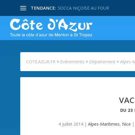
TENDANCE:
SOCCA NIÇOISE AU FOUR
COTE.AZUR.FR
>
Evénements
>
Département
>
Alpes-
VAC
DU
23
4 juillet 2014
|
Alpes-Maritimes
,
Nice