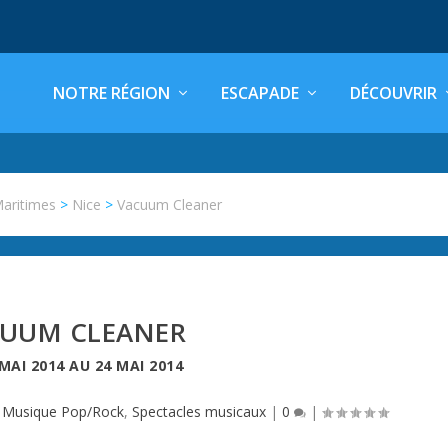
NOTRE RÉGION
ESCAPADE
DÉCOUVRIR
Maritimes
>
Nice
>
Vacuum Cleaner
UUM CLEANER
 MAI 2014
AU
24 MAI 2014
|
Musique Pop/Rock
,
Spectacles musicaux
|
0
|