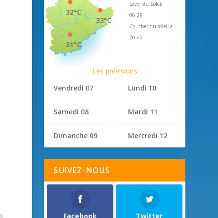
Lever du Soleil
32°C
06:29
33°C
Coucher du soleil à
20:43
31°C
Les prévisions
Vendredi 07
Lundi 10
Samedi 08
Mardi 11
Dimanche 09
Mercredi 12
SUIVEZ-NOUS
Facebook
Twitter