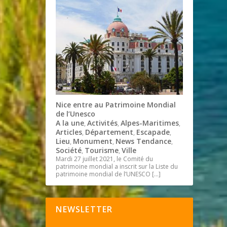
Nice entre au Patrimoine Mondial
de l’Unesco
A la une
Activités
Alpes-Maritimes
,
,
,
Articles
Département
Escapade
,
,
,
Lieu
Monument
News Tendance
,
,
,
Société
Tourisme
Ville
,
,
Mardi 27 juillet 2021, le Comité du
patrimoine mondial a inscrit sur la Liste du
patrimoine mondial de l’UNESCO
[…]
NEWSLETTER