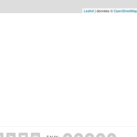
Leaflet
| données ©
OpenStreetMa