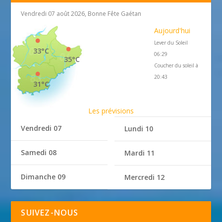
Vendredi 07 août 2026, Bonne Fête Gaétan
Aujourd'hui
Lever du Soleil
33°C
06:29
35°C
Coucher du soleil à
20:43
31°C
Les prévisions
Vendredi 07
Lundi 10
Samedi 08
Mardi 11
Dimanche 09
Mercredi 12
SUIVEZ-NOUS