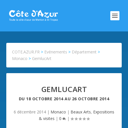
COTE.AZUR.FR
>
Evénements
>
Département
>
Monaco
>
GemlucArt
GEMLUCART
DU
18 OCTOBRE 2014
AU
26 OCTOBRE 2014
6 décembre 2014
|
Monaco
|
Beaux Arts
,
Expositions
& visites
|
0
|