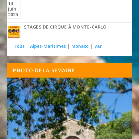
STAGES DE CIRQUE À MONTE-CARLO
Tous
|
Alpes-Maritimes
|
Monaco
|
Var
PHOTO DE LA SEMAINE