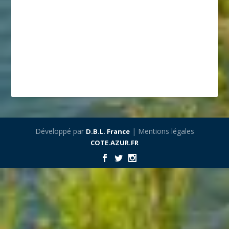
Développé par
| Mentions légales
D.B.L. France
COTE.AZUR.FR