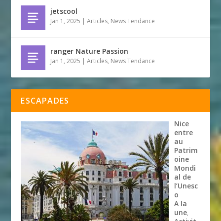
jetscool
Jan 1, 2025
|
Articles
,
News Tendance
ranger Nature Passion
Jan 1, 2025
|
Articles
,
News Tendance
ESCAPADES
Nice
entre
au
Patrim
oine
Mondi
al de
l’Unesc
o
A la
une
,