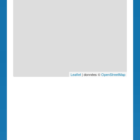
Leaflet
| données ©
OpenStreetMap