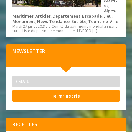
Activit
és
,
Alpes-
Maritimes
Articles
Département
Escapade
Lieu
,
,
,
,
,
Monument
News Tendance
Société
Tourisme
Ville
,
,
,
,
Mardi 27 juillet 2021, le Comité du patrimoine mondial a inscrit
sur la Liste du patrimoine mondial de l’UNESCO
[…]
NEWSLETTER
Je m'inscris
RECETTES