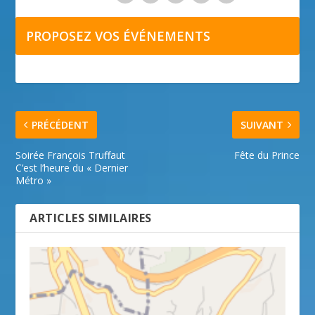
PROPOSEZ VOS ÉVÉNEMENTS
PRÉCÉDENT
SUIVANT
Soirée François Truffaut
Fête du Prince
C’est l’heure du « Dernier
Métro »
ARTICLES SIMILAIRES