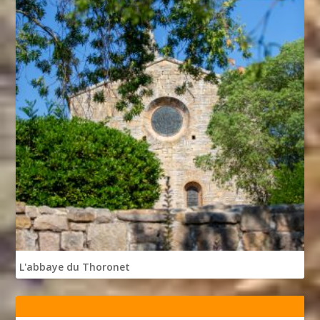
L'abbaye du Thoronet