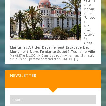
Patrim
oine
Mondi
al de
l’Unesc
o
A la
une
,
Activit
és
,
Alpes-
Maritimes
Articles
Département
Escapade
Lieu
,
,
,
,
,
Monument
News Tendance
Société
Tourisme
Ville
,
,
,
,
Mardi 27 juillet 2021, le Comité du patrimoine mondial a inscrit
sur la Liste du patrimoine mondial de l’UNESCO
[…]
NEWSLETTER