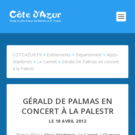
COTE.AZUR.FR
>
Evénements
>
Département
>
Alpes-
Maritimes
>
Le Cannet
>
Gérald De Palmas en concert
à la Palestr
GÉRALD DE PALMAS EN
CONCERT À LA PALESTR
LE
18 AVRIL 2012
29 mai 2012
|
Alpes-Maritimes
,
Le Cannet
|
Chanson