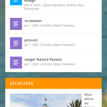
Rivage
Mar 4, 2025
|
Alpes-Maritimes
,
Articles
,
Nice
,
Restaurant
ce evasion
Jan 1, 2025
|
Articles
,
News Tendance
jetscool
Jan 1, 2025
|
Articles
,
News Tendance
ranger Nature Passion
Jan 1, 2025
|
Articles
,
News Tendance
ESCAPADES
Nice
entre
au