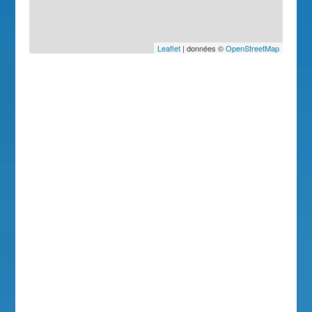
Leaflet
| données ©
OpenStreetMap