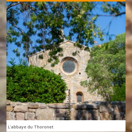
L'abbaye du Thoronet