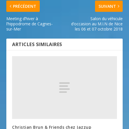
PRÉCÉDENT
SUIVANT
Meeting d’hiver à
Salon du véhicule
l’hippodrome de Cagnes-
d’occasion au M.I.N de Nice
sur-Mer
les 06 et 07 octobre 2018
ARTICLES SIMILAIRES
Christian Brun & Friends chez Jazzup