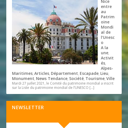
Nice
entre
au
Patrim
oine
Mondi
al de
l’Unesc
o
A la
une
,
Activit
és
,
Alpes-
Maritimes
Articles
Département
Escapade
Lieu
,
,
,
,
,
Monument
News Tendance
Société
Tourisme
Ville
,
,
,
,
Mardi 27 juillet 2021, le Comité du patrimoine mondial a inscrit
sur la Liste du patrimoine mondial de l’UNESCO
[…]
NEWSLETTER