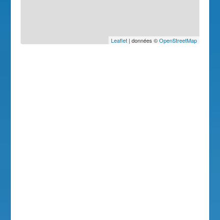
Leaflet
| données ©
OpenStreetMap