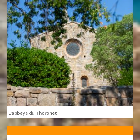
L'abbaye du Thoronet