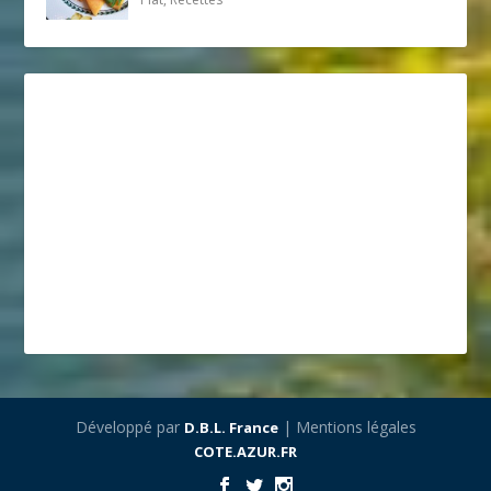
Développé par
| Mentions légales
D.B.L. France
COTE.AZUR.FR