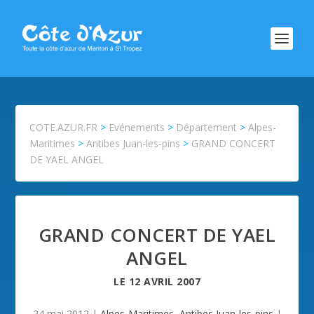
COTE.AZUR.FR
>
Evénements
>
Département
>
Alpes-
Maritimes
>
Antibes Juan-les-pins
>
GRAND CONCERT
DE YAEL ANGEL
GRAND CONCERT DE YAEL
ANGEL
LE
12 AVRIL 2007
24 mai 2012
|
Alpes-Maritimes
,
Antibes Juan-les-pins
|