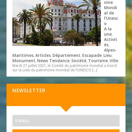
oine
Mondi
al de
l’Unesc
o
A la
une
,
Activit
és
,
Alpes-
Maritimes
Articles
Département
Escapade
Lieu
,
,
,
,
,
Monument
News Tendance
Société
Tourisme
Ville
,
,
,
,
Mardi 27 juillet 2021, le Comité du patrimoine mondial a inscrit
sur la Liste du patrimoine mondial de l’UNESCO
[…]
NEWSLETTER