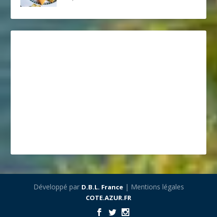
Développé par
| Mentions légales
D.B.L. France
COTE.AZUR.FR