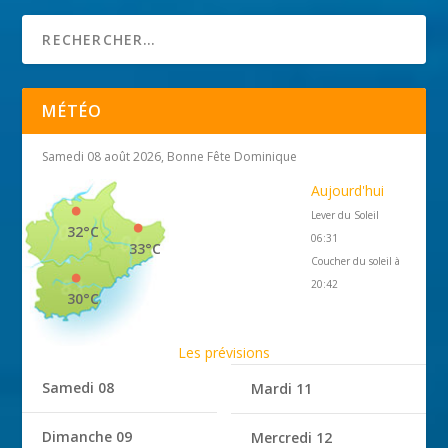
MÉTÉO
Samedi 08 août 2026, Bonne Fête Dominique
Aujourd'hui
Lever du Soleil
32°C
06:31
33°C
Coucher du soleil à
20:42
30°C
Les prévisions
Samedi 08
Mardi 11
Dimanche 09
Mercredi 12