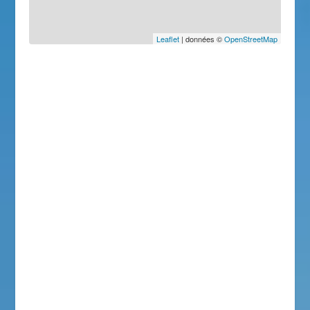
Leaflet
| données ©
OpenStreetMap