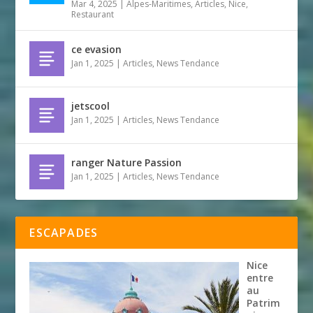
Mar 4, 2025
|
Alpes-Maritimes
,
Articles
,
Nice
,
Restaurant
ce evasion
Jan 1, 2025
|
Articles
,
News Tendance
jetscool
Jan 1, 2025
|
Articles
,
News Tendance
ranger Nature Passion
Jan 1, 2025
|
Articles
,
News Tendance
ESCAPADES
Nice
entre
au
Patrim