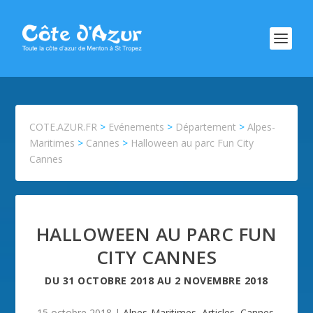
COTE.AZUR.FR
>
Evénements
>
Département
>
Alpes-
Maritimes
>
Cannes
>
Halloween au parc Fun City
Cannes
HALLOWEEN AU PARC FUN
CITY CANNES
DU
31 OCTOBRE 2018
AU
2 NOVEMBRE 2018
15 octobre 2018
|
Alpes-Maritimes
,
Articles
,
Cannes
,