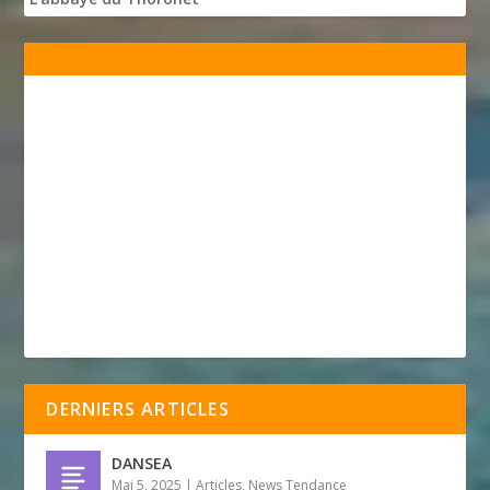
DERNIERS ARTICLES
DANSEA
Mai 5, 2025
|
Articles
,
News Tendance