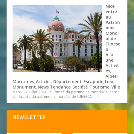
Nice
entre
au
Patrim
oine
Mondi
al de
l’Unesc
o
A la
une
,
Activit
és
,
Alpes-
Maritimes
Articles
Département
Escapade
Lieu
,
,
,
,
,
Monument
News Tendance
Société
Tourisme
Ville
,
,
,
,
Mardi 27 juillet 2021, le Comité du patrimoine mondial a inscrit
sur la Liste du patrimoine mondial de l’UNESCO
[…]
NEWSLETTER