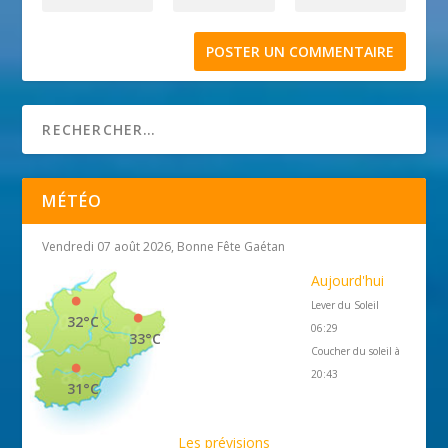
MÉTÉO
Vendredi 07 août 2026, Bonne Fête Gaétan
Aujourd'hui
Lever du Soleil
32°C
06:29
33°C
Coucher du soleil à
20:43
31°C
Les prévisions