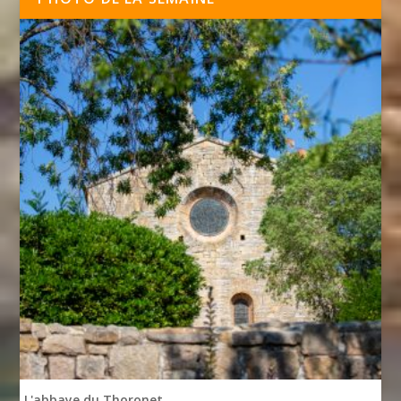
L'abbaye du Thoronet