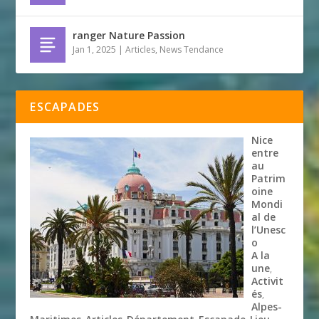
ranger Nature Passion
Jan 1, 2025
|
Articles
,
News Tendance
ESCAPADES
Nice
entre
au
Patrim
oine
Mondi
al de
l’Unesc
o
A la
une
,
Activit
és
,
Alpes-