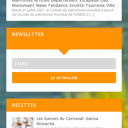
Maritimes
Articles
Département
Escapade
Lieu
,
,
,
,
,
Monument
News Tendance
Société
Tourisme
Ville
,
,
,
,
Mardi 27 juillet 2021, le Comité du patrimoine mondial a inscrit
sur la Liste du patrimoine mondial de l’UNESCO
[…]
NEWSLETTER
Je m'inscris
RECETTES
Les Ganses du Carnaval. Gansa
Nissarda