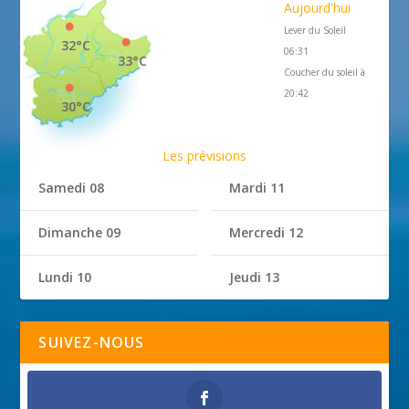
Aujourd'hui
Lever du Soleil
32°C
06:31
33°C
Coucher du soleil à
20:42
30°C
Les prévisions
Samedi 08
Mardi 11
Dimanche 09
Mercredi 12
Lundi 10
Jeudi 13
SUIVEZ-NOUS