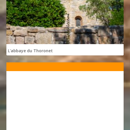
L'abbaye du Thoronet