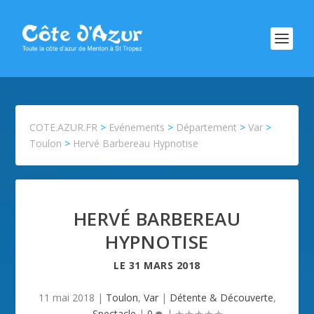
COTE.AZUR.FR
>
Evénements
>
Département
>
Var
>
Toulon
>
Hervé Barbereau Hypnotise
HERVÉ BARBEREAU
HYPNOTISE
LE
31 MARS 2018
11 mai 2018
|
Toulon
,
Var
|
Détente & Découverte
,
Spectacle
|
0
|