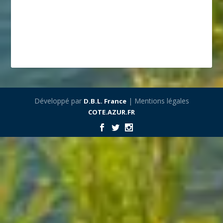
Développé par
| Mentions légales
D.B.L. France
COTE.AZUR.FR