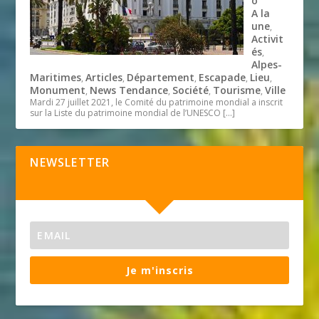
o
A la
une
,
Activit
és
,
Alpes-
Maritimes
Articles
Département
Escapade
Lieu
,
,
,
,
,
Monument
News Tendance
Société
Tourisme
Ville
,
,
,
,
Mardi 27 juillet 2021, le Comité du patrimoine mondial a inscrit
sur la Liste du patrimoine mondial de l’UNESCO
[…]
NEWSLETTER
Je m'inscris