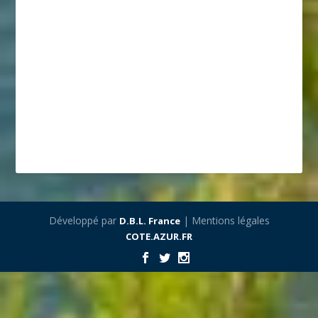
Développé par
| Mentions légales
D.B.L. France
COTE.AZUR.FR