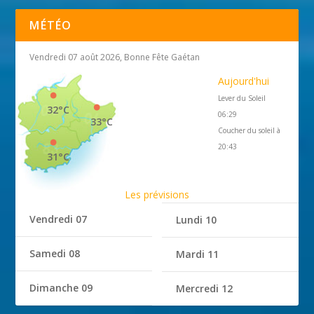
MÉTÉO
Vendredi 07 août 2026, Bonne Fête Gaétan
Aujourd'hui
Lever du Soleil
32°C
06:29
33°C
Coucher du soleil à
20:43
31°C
Les prévisions
Vendredi 07
Lundi 10
Samedi 08
Mardi 11
Dimanche 09
Mercredi 12