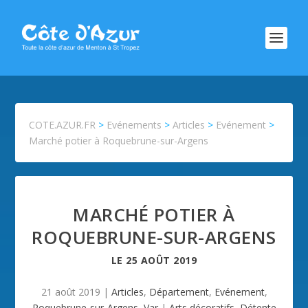
COTE.AZUR.FR
>
Evénements
>
Articles
>
Evénement
>
Marché potier à Roquebrune-sur-Argens
MARCHÉ POTIER À
ROQUEBRUNE-SUR-ARGENS
LE
25 AOÛT 2019
21 août 2019
|
Articles
,
Département
,
Evénement
,
Roquebrune-sur-Argens
,
Var
|
Arts décoratifs
,
Détente