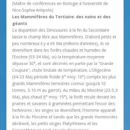
(Maître de conférences en Biologie à l’université de
Nice-Sophia Antipolis)
Les Mammifères du Tertiaire: des nains et des
géants
La disparition des Dinosaures à la fin du Secondaire
laisse le champ libre aux Mammifères. D’abord petits et
peu nombreux il y a 65 Ma (millions d’années), ils se
diversifient dans les forêts chaudes et humides de
l’Eocène (53-34 Ma), où la température moyenne
dépasse 30°, et sont décimés en partie par la “Grande
Coupure”, chute brutale de température. L’Oligocène
(34-23 Ma) période froide (t° moy. 10°) compte les plus
grands Mammifères terrestres connus (jusqu’à 10
tonnes, 5-10 m au garrot). Au milieu du Miocène (23-5,3
Ma), plus chaud (t° moy. 15°), la forêt recule devant les
prairies et savanes à graminées permettant l’essor des
herbivores ; les singes se diversifient; l’Homme apparaît
à la fin du Pliocène et tandis que les grands Hominoïdes
déclinent, les petits singes Platyrhiniens et les