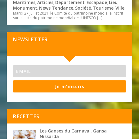
Maritimes
Articles
Département
Escapade
Lieu
,
,
,
,
,
Monument
News Tendance
Société
Tourisme
Ville
,
,
,
,
Mardi 27 juillet 2021, le Comité du patrimoine mondial a inscrit
sur la Liste du patrimoine mondial de l’UNESCO
[…]
NEWSLETTER
Je m'inscris
RECETTES
Les Ganses du Carnaval. Gansa
Nissarda