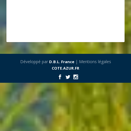
Développé par
| Mentions légales
D.B.L. France
COTE.AZUR.FR