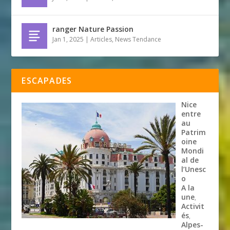
ranger Nature Passion
Jan 1, 2025
|
Articles
,
News Tendance
ESCAPADES
Nice
entre
au
Patrim
oine
Mondi
al de
l’Unesc
o
A la
une
,
Activit
és
,
Alpes-