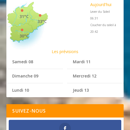
Aujourd'hui
Lever du Soleil
31°C
06:31
33°C
Coucher du soleil à
20:42
30°C
Les prévisions
Samedi 08
Mardi 11
Dimanche 09
Mercredi 12
Lundi 10
Jeudi 13
SUIVEZ-NOUS