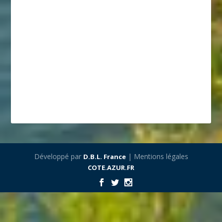
Développé par
| Mentions légales
D.B.L. France
COTE.AZUR.FR