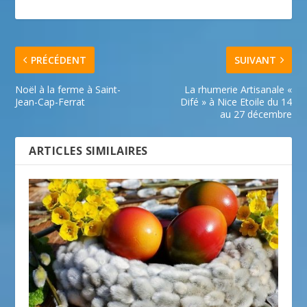
PRÉCÉDENT
SUIVANT
Noël à la ferme à Saint-
La rhumerie Artisanale «
Jean-Cap-Ferrat
Difé » à Nice Etoile du 14
au 27 décembre
ARTICLES SIMILAIRES