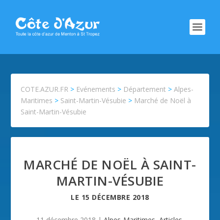
COTE.AZUR.FR
>
Evénements
>
Département
>
Alpes-
Maritimes
>
Saint-Martin-Vésubie
>
Marché de Noël à
Saint-Martin-Vésubie
MARCHÉ DE NOËL À SAINT-
MARTIN-VÉSUBIE
LE
15 DÉCEMBRE 2018
11 décembre 2018
|
Alpes-Maritimes
,
Articles
,