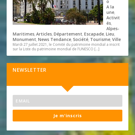
o
A la
une
,
Activit
és
,
Alpes-
Maritimes
Articles
Département
Escapade
Lieu
,
,
,
,
,
Monument
News Tendance
Société
Tourisme
Ville
,
,
,
,
Mardi 27 juillet 2021, le Comité du patrimoine mondial a inscrit
sur la Liste du patrimoine mondial de l’UNESCO
[…]
NEWSLETTER
Je m'inscris