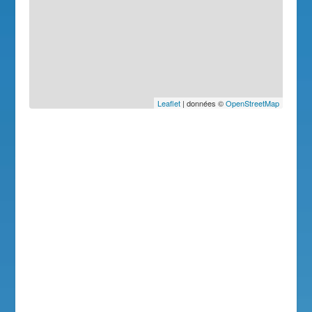
Leaflet
| données ©
OpenStreetMap