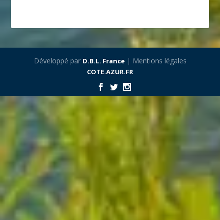
Développé par
| Mentions légales
D.B.L. France
COTE.AZUR.FR