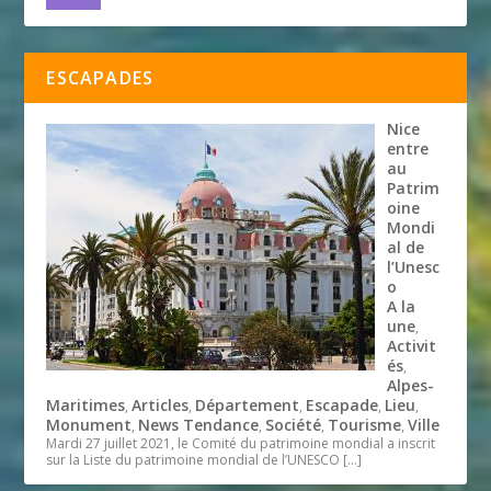
ESCAPADES
Nice
entre
au
Patrim
oine
Mondi
al de
l’Unesc
o
A la
une
,
Activit
és
,
Alpes-
Maritimes
Articles
Département
Escapade
Lieu
,
,
,
,
,
Monument
News Tendance
Société
Tourisme
Ville
,
,
,
,
Mardi 27 juillet 2021, le Comité du patrimoine mondial a inscrit
sur la Liste du patrimoine mondial de l’UNESCO
[…]