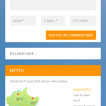
MÉTÉO
Vendredi 07 août 2026, Bonne Fête Gaétan
Aujourd'hui
Lever du Soleil
32°C
06:29
33°C
Coucher du soleil à