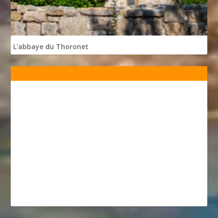
L'abbaye du Thoronet