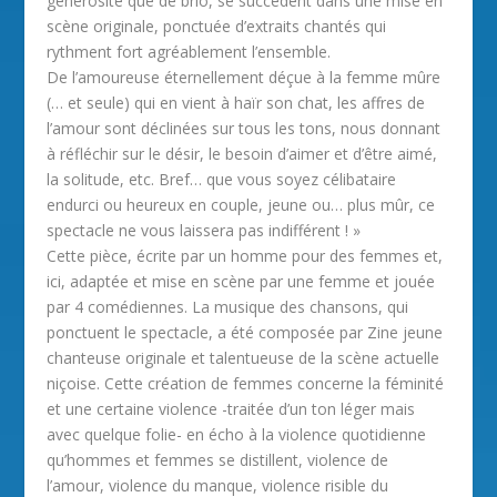
générosité que de brio, se succèdent dans une mise en
scène originale, ponctuée d’extraits chantés qui
rythment fort agréablement l’ensemble.
De l’amoureuse éternellement déçue à la femme mûre
(… et seule) qui en vient à haïr son chat, les affres de
l’amour sont déclinées sur tous les tons, nous donnant
à réfléchir sur le désir, le besoin d’aimer et d’être aimé,
la solitude, etc. Bref… que vous soyez célibataire
endurci ou heureux en couple, jeune ou… plus mûr, ce
spectacle ne vous laissera pas indifférent ! »
Cette pièce, écrite par un homme pour des femmes et,
ici, adaptée et mise en scène par une femme et jouée
par 4 comédiennes. La musique des chansons, qui
ponctuent le spectacle, a été composée par Zine jeune
chanteuse originale et talentueuse de la scène actuelle
niçoise. Cette création de femmes concerne la féminité
et une certaine violence -traitée d’un ton léger mais
avec quelque folie- en écho à la violence quotidienne
qu’hommes et femmes se distillent, violence de
l’amour, violence du manque, violence risible du