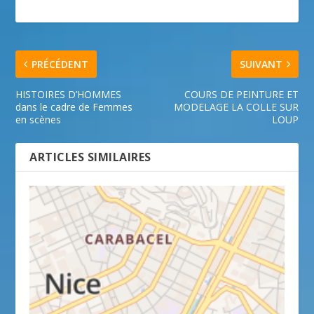
PRÉCÉDENT
SUIVANT
HISTOIRES D’HOMMES
COURS DE PEINTURE ET
dans le cadre de Femmes
MODELAGE LA COLLE SUR
en scènes
LOUP
ARTICLES SIMILAIRES