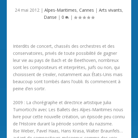
24 mai 2012
|
Alpes-Maritimes
,
Cannes
|
Arts vivants
,
Danse
|
0
|
Interdits de concert, chassés des orchestres et des
conservatoires, privés de toute possibilité de gagner
leur vie au pays de Bach et de Beethoven, nombreux
sont les compositeurs et interprètes, juifs ou non, qui
choisissent de s’exiler, notamment aux États-Unis mais
beaucoup sont tombés dans l’oubli. Ils commencent à
peine d’en sortir.
2009 : La chorégraphe et directrice artistique Julia
Tumorticchi avec Les Ballets des Alpes-Maritimes nous
livre pour cette nouvelle création, un épisode peu connu
de l’Histoire durant la période sombre du nazisme.
Ilse Weber, Pavel Haas, Hans Krasa, Walter Braunfels…
autant de compositeurs méconnus comme des voix