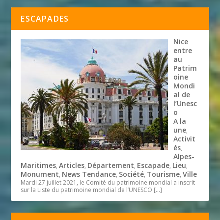
ESCAPADES
Nice
entre
au
Patrim
oine
Mondi
al de
l’Unesc
o
A la
une
,
Activit
és
,
Alpes-
Maritimes
Articles
Département
Escapade
Lieu
,
,
,
,
,
Monument
News Tendance
Société
Tourisme
Ville
,
,
,
,
Mardi 27 juillet 2021, le Comité du patrimoine mondial a inscrit
sur la Liste du patrimoine mondial de l’UNESCO
[…]