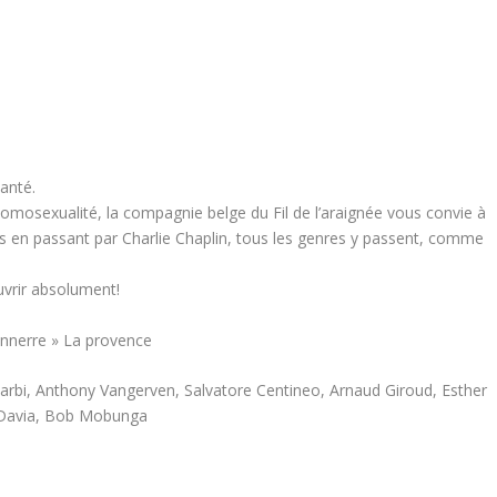
anté.
l’homosexualité, la compagnie belge du Fil de l’araignée vous convie à
s en passant par Charlie Chaplin, tous les genres y passent, comme
ouvrir absolument!
onnerre » La provence
rbi, Anthony Vangerven, Salvatore Centineo, Arnaud Giroud, Esther
a Davia, Bob Mobunga