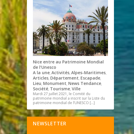
Nice entre au Patrimoine Mondial
de l’Unesco
A la une
Activités
Alpes-Maritimes
,
,
,
Articles
Département
Escapade
,
,
,
Lieu
Monument
News Tendance
,
,
,
Société
Tourisme
Ville
,
,
Mardi 27 juillet 2021, le Comité du
patrimoine mondial a inscrit sur la Liste du
patrimoine mondial de l’UNESCO
[…]
NEWSLETTER