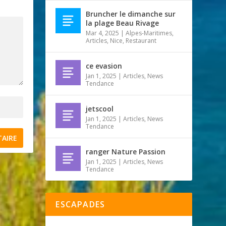
Bruncher le dimanche sur
la plage Beau Rivage
Mar 4, 2025
|
Alpes-Maritimes
,
Articles
,
Nice
,
Restaurant
ce evasion
Jan 1, 2025
|
Articles
,
News
Tendance
jetscool
Jan 1, 2025
|
Articles
,
News
Tendance
ranger Nature Passion
Jan 1, 2025
|
Articles
,
News
Tendance
ESCAPADES