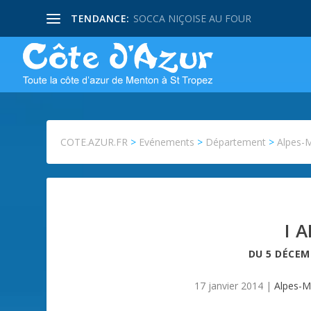
TENDANCE:
SOCCA NIÇOISE AU FOUR
COTE.AZUR.FR
>
Evénements
>
Département
>
Alpes-
I 
DU
5 DÉCEM
17 janvier 2014
|
Alpes-M