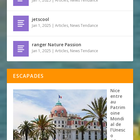
Jan 1, 2025
|
Articles
,
News Tendance
jetscool
Jan 1, 2025
|
Articles
,
News Tendance
ranger Nature Passion
Jan 1, 2025
|
Articles
,
News Tendance
ESCAPADES
Nice
entre
au
Patrim
oine
Mondi
al de
l’Unesc
o