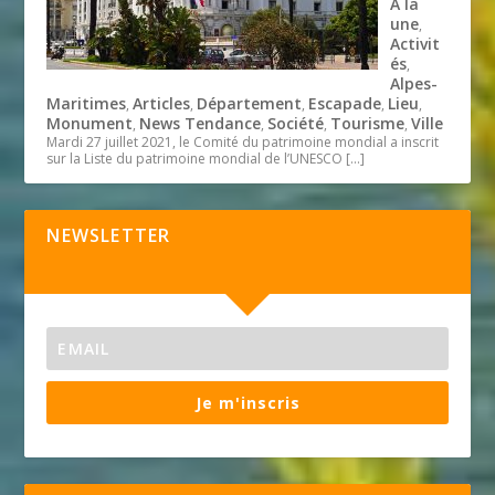
A la
une
,
Activit
és
,
Alpes-
Maritimes
Articles
Département
Escapade
Lieu
,
,
,
,
,
Monument
News Tendance
Société
Tourisme
Ville
,
,
,
,
Mardi 27 juillet 2021, le Comité du patrimoine mondial a inscrit
sur la Liste du patrimoine mondial de l’UNESCO
[…]
NEWSLETTER
Je m'inscris