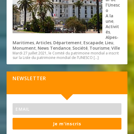
l’Unesc
o
A la
une
,
Activit
és
,
Alpes-
Maritimes
Articles
Département
Escapade
Lieu
,
,
,
,
,
Monument
News Tendance
Société
Tourisme
Ville
,
,
,
,
Mardi 27 juillet 2021, le Comité du patrimoine mondial a inscrit
sur la Liste du patrimoine mondial de l’UNESCO
[…]
NEWSLETTER
Je m'inscris