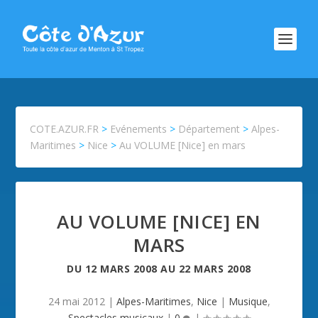
COTE.AZUR.FR
>
Evénements
>
Département
>
Alpes-
Maritimes
>
Nice
>
Au VOLUME [Nice] en mars
AU VOLUME [NICE] EN
MARS
DU
12 MARS 2008
AU
22 MARS 2008
24 mai 2012
|
Alpes-Maritimes
,
Nice
|
Musique
,
Spectacles musicaux
|
0
|