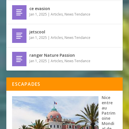
ce evasion
Jan 1, 2025
|
Articles
,
News Tendance
jetscool
Jan 1, 2025
|
Articles
,
News Tendance
ranger Nature Passion
Jan 1, 2025
|
Articles
,
News Tendance
ESCAPADES
Nice
entre
au
Patrim
oine
Mondi
al de