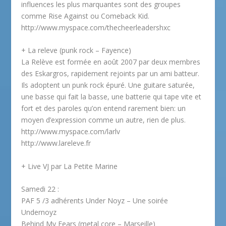
influences les plus marquantes sont des groupes
comme Rise Against ou Comeback Kid.
http://www.myspace.com/thecheerleadershxc
+ La releve (punk rock – Fayence)
La Relève est formée en août 2007 par deux membres
des Eskargros, rapidement rejoints par un ami batteur.
Ils adoptent un punk rock épuré. Une guitare saturée,
une basse qui fait la basse, une batterie qui tape vite et
fort et des paroles qu’on entend rarement bien: un
moyen d’expression comme un autre, rien de plus.
http://www.myspace.com/larlv
http://www.lareleve.fr
+ Live VJ par La Petite Marine
Samedi 22 :
PAF 5 /3 adhérents Under Noyz – Une soirée
Undernoyz
Behind My Fears (metal core – Marseille)