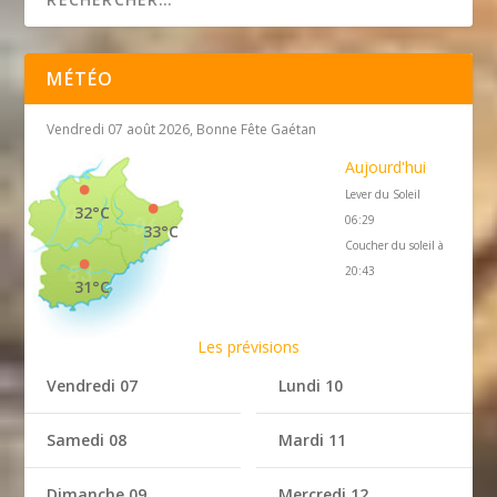
MÉTÉO
Vendredi 07 août 2026, Bonne Fête Gaétan
Aujourd'hui
Lever du Soleil
32°C
06:29
33°C
Coucher du soleil à
20:43
31°C
Les prévisions
Vendredi 07
Lundi 10
Samedi 08
Mardi 11
Dimanche 09
Mercredi 12