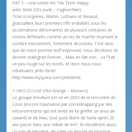
PAF 5 – Une soirée Art Tek Terre Happy
Jerks Birds (Oi’z punk – Cagnes/Mer)
Trois (con)pères, Martin, Lothaire et Renaud,
gratouillent leurs premiers riffs endiablés sous les
acclamations détonnantes de plusieurs centaines de
voisins déferlants comme un raz de marrée écumant le
sombre lotissement, fortement alcoolisés. C’est ainsi
que de notre premier buff improvisé, nous décidutes de
devenir stalingrad forever… Mais en fait non… ca f’sait
un peu rouge sur les bords, et donc nous nous
rebatisates Jerks Birds!
http://www.myspace.com/jerksbirds
+ I.M.O.D.I.U.M. (Ska Grunge – Monaco)
Le groupe Imodium est né en 2003 de la rencontre de
Louis (encore traumatisé par son kidnapping par des
extra-terrestres qui ont tenté de lui greffer un anus de
canard) et de Max, tout juste libéré de l’asile après 20
ans passé dans une cellule de 6m². Ils décidèrent alors,
un soir de beuverie, de créer un groupe de musique