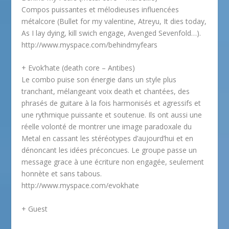
Compos puissantes et mélodieuses influencées
métalcore (Bullet for my valentine, Atreyu, It dies today,
As I lay dying, kill swich engage, Avenged Sevenfold…).
http://www.myspace.com/behindmyfears
+ Evok’hate (death core – Antibes)
Le combo puise son énergie dans un style plus
tranchant, mélangeant voix death et chantées, des
phrasés de guitare à la fois harmonisés et agressifs et
une rythmique puissante et soutenue. Ils ont aussi une
réelle volonté de montrer une image paradoxale du
Metal en cassant les stéréotypes d’aujourd’hui et en
dénoncant les idées préconcues. Le groupe passe un
message grace à une écriture non engagée, seulement
honnète et sans tabous.
http://www.myspace.com/evokhate
+ Guest