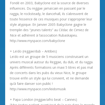
Fondé en 2003, Babyclone est la source de diverses
influences. Du reggae jamaïcain en passant par le
ragga, le rocksteady, le dancehall, ils s’abreuvent de
toute l’essence de ces musiques pour s’approprier leur
style atypique. En Janvier 2005 Babyclone gagne le
tremplin des “jeunes talents” au Cédac de Cimiez de
Nice et adhèrent à l’association Rubaskapeu.
http://www.myspace.com/babyclone
+ Leïdo (reggae/dub – Antibes)
Leïdo est un groupe de 5 musiciens construisant un
univers musical autour du Reggae, du dub, et du ragga.
Après différents formations un maxi 5 titres et pas mal
de concerts dans les pubs du vieux Nice, le groupe
trouve enfin un style qui lui convient, et ne demande
qu’à faire danser son public !
http://www.myspace.com/leidomusik
+ Papa London (reggae/afro beat – Cannes)
“Mes textes parlent avant tout de la paix dans le monde