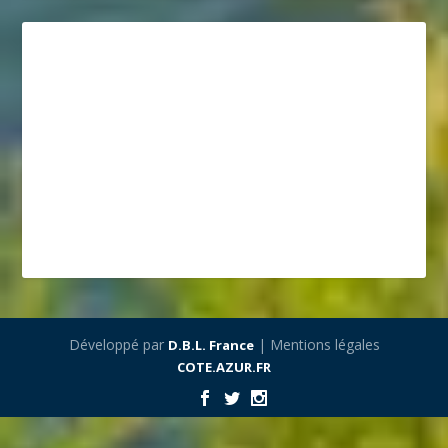
Développé par
| Mentions légales
D.B.L. France
COTE.AZUR.FR