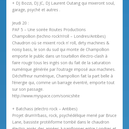
+ DJ Bozzi, DJ JC, DJ Laurent Outang qui mixeront soul,
garage, psyché et autres .
Jeudi 20 :
PAF 5 – Une soirée Routes Productions
Champollion (techno rock’n’roll – Londres/Antibes)
Chaudron où se mixent rock n’ roll, dirty machines &
noisy bass, le son du sud qui monte de Champollion
emporte le public dans un tourbillon électro-clash à
faire rougir tous les ingés son du fait de la saturation
numérique générée par l’outrage imposé aux machines.
Déchiffreur numérique, Champollion fait la part belle à
l’énergie qui, comme un barrage éventré, emporte tout
sur son passage.
http://www.myspace.com/sonicshite
+ Batchass (electro rock – Antibes)
Projet drum’n’bass, rock, psychédélique mené par Bruce
Lane, bassiste protéiforme tombé dans le chaudron
électro après des années à papillonner entre Londres et