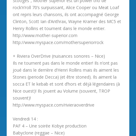
Stooges”, Mother Superior est un power trio de
rock’n’roll 70’s surpuissant, Alice Cooper ou Meat Loaf
ont repris leurs chansons, ils ont accompagné George
Clinton, Scott Ian d’Anthrax, Wayne Kramer des MC5 et
Henry Rollins et tournent dans le monde entier.
http://www.mother-superior.com
http://www.myspace.com/mothersuperiorrock
+ Riviera OverDrive (nuisances sonores – Nice)
Ils ne tournent pas dans le monde entier! Ils n’ont pas
joué dans le derrière d’Henri Rollins mais ils aiment les
Stones (periode Decca) (et être stoned). Ils aiment la
socca ET le kebab et sont d’hors et déjà légendaires (à
Nice ouest)! Ils jouent au Volume (souvent, TROP
souvent)!
http://www.myspace.com/rivieraoverdrive
Vendredi 14 :
PAF 4 – Une soirée Kobye production
Babyclone (reggae – Nice)