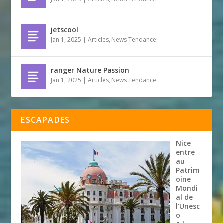
jetscool
Jan 1, 2025
|
Articles
,
News Tendance
ranger Nature Passion
Jan 1, 2025
|
Articles
,
News Tendance
ESCAPADES
Nice
entre
au
Patrim
oine
Mondi
al de
l’Unesc
o