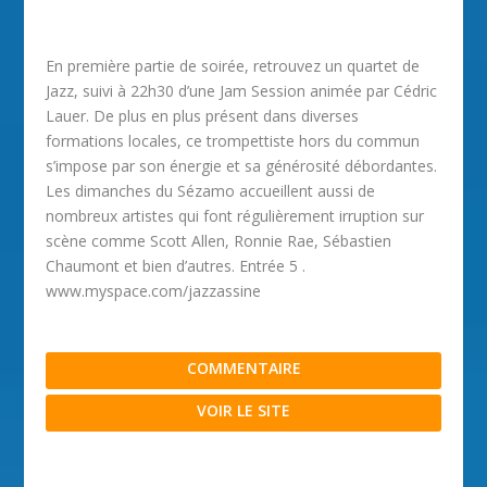
En première partie de soirée, retrouvez un quartet de
Jazz, suivi à 22h30 d’une Jam Session animée par Cédric
Lauer. De plus en plus présent dans diverses
formations locales, ce trompettiste hors du commun
s’impose par son énergie et sa générosité débordantes.
Les dimanches du Sézamo accueillent aussi de
nombreux artistes qui font régulièrement irruption sur
scène comme Scott Allen, Ronnie Rae, Sébastien
Chaumont et bien d’autres. Entrée 5 .
www.myspace.com/jazzassine
COMMENTAIRE
VOIR LE SITE