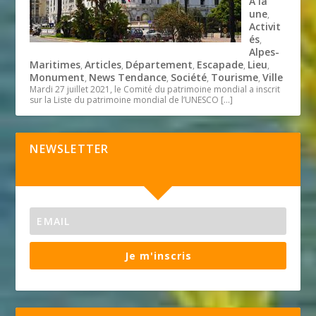
A la
une
,
Activit
és
,
Alpes-
Maritimes
Articles
Département
Escapade
Lieu
,
,
,
,
,
Monument
News Tendance
Société
Tourisme
Ville
,
,
,
,
Mardi 27 juillet 2021, le Comité du patrimoine mondial a inscrit
sur la Liste du patrimoine mondial de l’UNESCO
[…]
NEWSLETTER
Je m'inscris