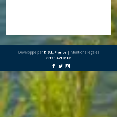
Développé par
| Mentions légales
D.B.L. France
COTE.AZUR.FR