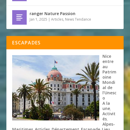
ranger Nature Passion
Jan 1, 2025
|
Articles
,
News Tendance
ESCAPADES
Nice
entre
au
Patrim
oine
Mondi
al de
l’Unesc
o
A la
une
,
Activit
és
,
Alpes-
Maritimes
Articles
Département
Escapade
Lieu
,
,
,
,
,