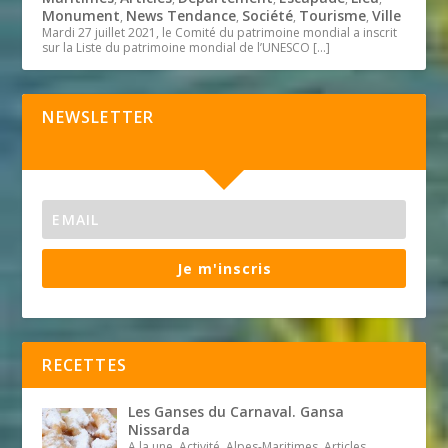
Monument
News Tendance
Société
Tourisme
Ville
,
,
,
,
Mardi 27 juillet 2021, le Comité du patrimoine mondial a inscrit
sur la Liste du patrimoine mondial de l’UNESCO
[…]
NEWSLETTER
Je m'inscris
RECETTES
Les Ganses du Carnaval. Gansa
Nissarda
A la une, Activité, Alpes-Maritimes, Articles,