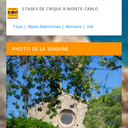
STAGES DE CIRQUE À MONTE-CARLO
Tous
|
Alpes-Maritimes
|
Monaco
|
Var
PHOTO DE LA SEMAINE