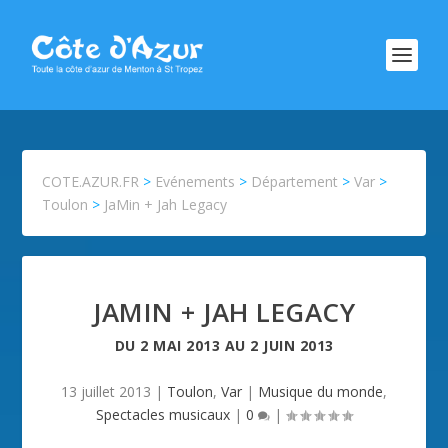
COTE.AZUR.FR
>
Evénements
>
Département
>
Var
>
Toulon
>
JaMin + Jah Legacy
JAMIN + JAH LEGACY
DU
2 MAI 2013
AU
2 JUIN 2013
13 juillet 2013
|
Toulon
,
Var
|
Musique du monde
,
Spectacles musicaux
|
0
|