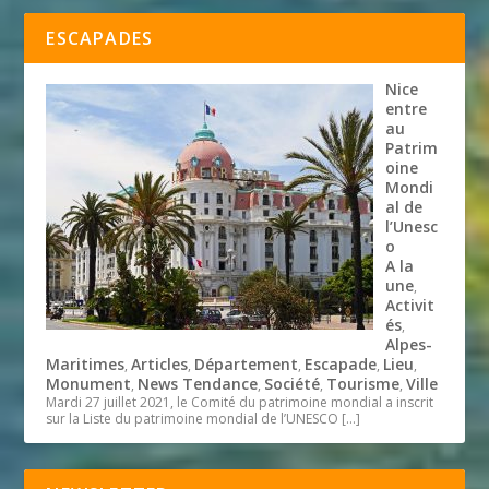
ESCAPADES
Nice
entre
au
Patrim
oine
Mondi
al de
l’Unesc
o
A la
une
,
Activit
és
,
Alpes-
Maritimes
Articles
Département
Escapade
Lieu
,
,
,
,
,
Monument
News Tendance
Société
Tourisme
Ville
,
,
,
,
Mardi 27 juillet 2021, le Comité du patrimoine mondial a inscrit
sur la Liste du patrimoine mondial de l’UNESCO
[…]