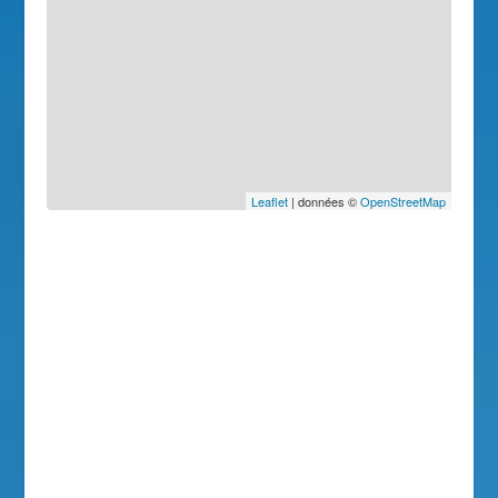
Leaflet
| données ©
OpenStreetMap