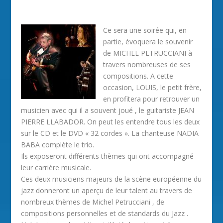
Ce sera une soirée qui, en
partie, évoquera le souvenir
de MICHEL PETRUCCIANI à
travers nombreuses de ses
compositions. A cette
occasion, LOUIS, le petit frère,
en profitera pour retrouver un
musicien avec qui il a souvent joué , le guitariste JEAN
PIERRE LLABADOR. On peut les entendre tous les deux
sur le CD et le DVD « 32 cordes ». La chanteuse NADIA
BABA complète le trio.
Ils exposeront différents thèmes qui ont accompagné
leur carrière musicale.
Ces deux musiciens majeurs de la scène européenne du
jazz donneront un aperçu de leur talent au travers de
nombreux thèmes de Michel Petrucciani , de
compositions personnelles et de standards du Jazz .