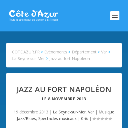
COTE.AZUR.FR
>
Evénements
>
Département
>
Var
>
La Seyne-sur-Mer
>
Jazz au fort Napoléon
JAZZ AU FORT NAPOLÉON
LE
8 NOVEMBRE 2013
19 décembre 2013
|
La Seyne-sur-Mer
,
Var
|
Musique
Jazz/Blues
,
Spectacles musicaux
|
0
|