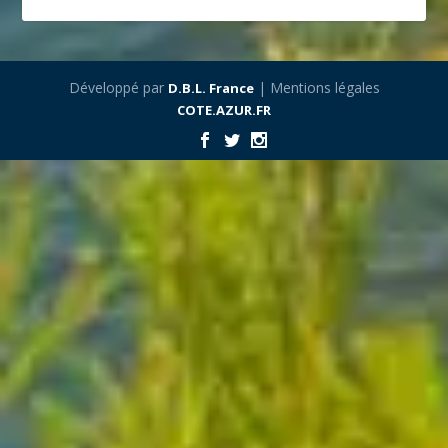
Développé par
| Mentions légales
D.B.L. France
COTE.AZUR.FR