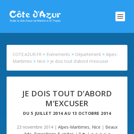
COTE.AZUR.FR
>
Evénements
>
Département
>
Alpes-
Maritimes
>
Nice
>
Je dois tout d’abord m’excuser
JE DOIS TOUT D’ABORD
M’EXCUSER
DU
5 JUILLET 2014
AU
13 OCTOBRE 2014
23 novembre 2014
|
Alpes-Maritimes
,
Nice
|
Beaux
Arts
,
Expositions & visites
|
0
|