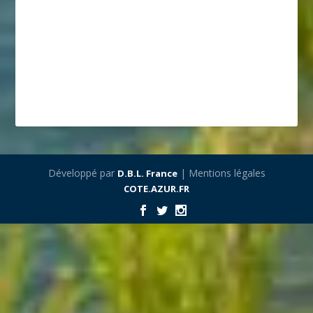
Développé par
| Mentions légales
D.B.L. France
COTE.AZUR.FR