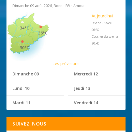
Dimanche 09 août 2026, Bonne Fête Amour
Aujourd'hui
Lever du Soleil
34°C
06:32
36°C
Coucher du soleil à
20:40
30°C
Les prévisions
Dimanche 09
Mercredi 12
Lundi 10
Jeudi 13
Mardi 11
Vendredi 14
SUIVEZ-NOUS