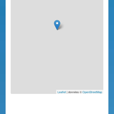
Leaflet
| données ©
OpenStreetMap