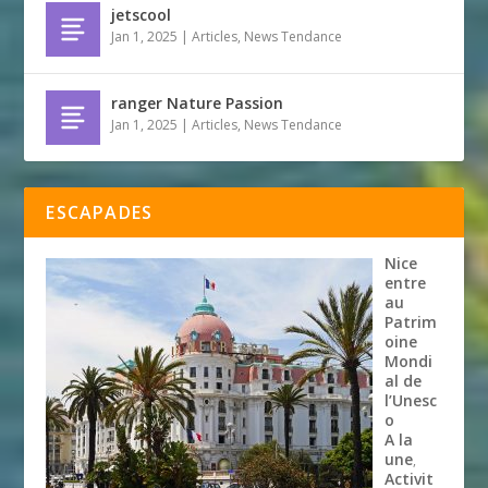
jetscool
Jan 1, 2025
|
Articles
,
News Tendance
ranger Nature Passion
Jan 1, 2025
|
Articles
,
News Tendance
ESCAPADES
Nice
entre
au
Patrim
oine
Mondi
al de
l’Unesc
o
A la
une
,
Activit