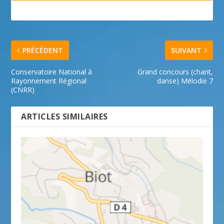
PRÉCÉDENT
SUIVANT
Conservatoire National à
Grand concours (chant,
Rayonnement Régional
danse) Mélodie 7
(CNRR)
ARTICLES SIMILAIRES