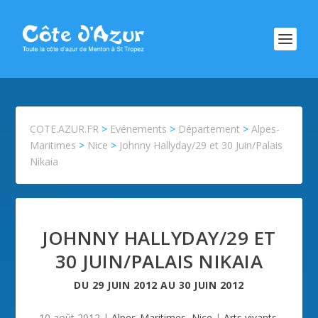
COTE.AZUR.FR
>
Evénements
>
Département
>
Alpes-
Maritimes
>
Nice
>
Johnny Hallyday/29 et 30 Juin/Palais
Nikaia
JOHNNY HALLYDAY/29 ET
30 JUIN/PALAIS NIKAIA
DU
29 JUIN 2012
AU
30 JUIN 2012
10 août 2012
|
Alpes-Maritimes
,
Nice
|
Arts vivants
,