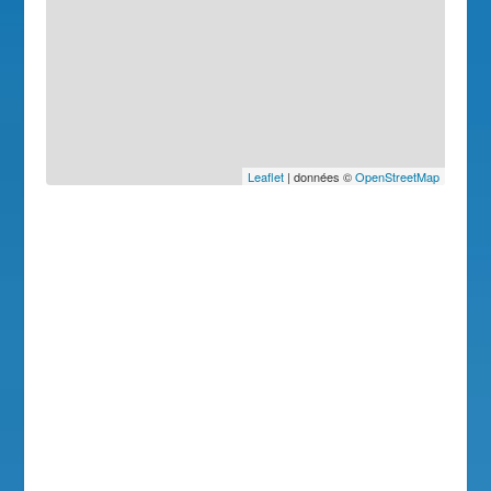
Leaflet
| données ©
OpenStreetMap