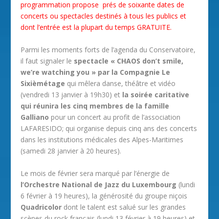
programmation propose prés de soixante dates de
concerts ou spectacles destinés à tous les publics et
dont l’entrée est la plupart du temps GRATUITE.
Parmi les moments forts de l’agenda du Conservatoire,
il faut signaler le
spectacle « CHAOS don’t smile,
we’re watching you » par la Compagnie Le
Sixièmétage
qui mêlera danse, théâtre et vidéo
(vendredi 13 janvier à 19h30) et
la soirée caritative
qui réunira les cinq membres de la famille
Galliano
pour un concert au profit de l’association
LAFARESIDO; qui organise depuis cinq ans des concerts
dans les institutions médicales des Alpes-Maritimes
(samedi 28 janvier à 20 heures).
Le mois de février sera marqué par l’énergie de
l’Orchestre National de Jazz du Luxembourg
(lundi
6 février à 19 heures), la générosité du groupe niçois
Quadricolor
dont le talent est salué sur les grandes
scènes du rock français (lundi 13 février à 19 heures) et