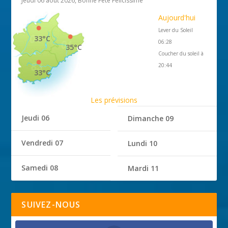
Jeudi 06 août 2026, Bonne Fête Félicissime
Aujourd'hui
Lever du Soleil
33°C
06:28
35°C
Coucher du soleil à
20:44
33°C
Les prévisions
Jeudi 06
Dimanche 09
Vendredi 07
Lundi 10
Samedi 08
Mardi 11
SUIVEZ-NOUS