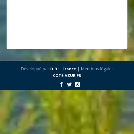
Développé par
| Mentions légales
D.B.L. France
COTE.AZUR.FR