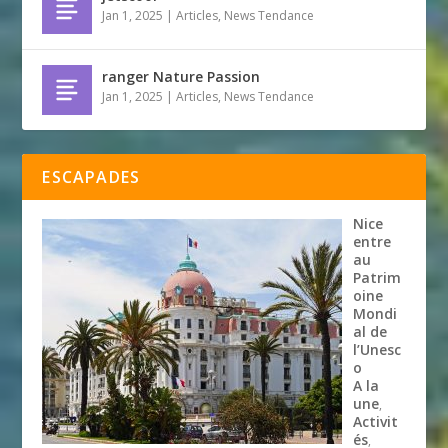
Jan 1, 2025
|
Articles
,
News Tendance
ranger Nature Passion
Jan 1, 2025
|
Articles
,
News Tendance
ESCAPADES
Nice
entre
au
Patrim
oine
Mondi
al de
l’Unesc
o
A la
une
,
Activit
és
,