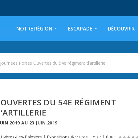
NOTRE RÉGION
ESCAPADE
DÉCOUVRIR
>
Journées Portes Ouvertes du 54e régiment d’artillerie
 OUVERTES DU 54E RÉGIMENT
’ARTILLERIE
JUIN 2019
AU
23 JUIN 2019
,
Hyères-Les-Palmiers
|
Expositions & visites
,
Loisir
|
0
|