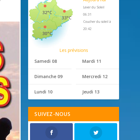
Lever du Soleil
32°C
06:31
33°C
Coucher du soleil à
20:42
30°C
Les prévisions
Samedi 08
Mardi 11
Dimanche 09
Mercredi 12
Lundi 10
Jeudi 13
SUIVEZ-NOUS