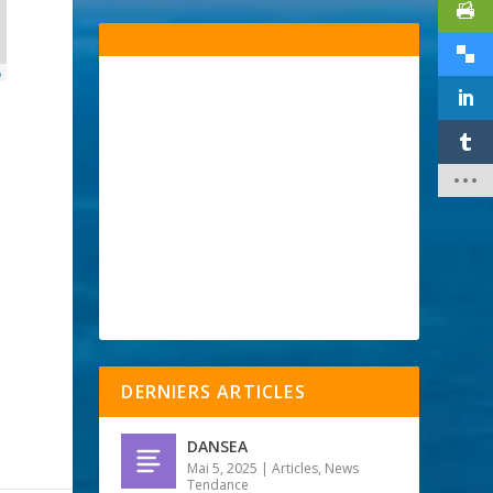
p
DERNIERS ARTICLES
DANSEA
Mai 5, 2025
|
Articles
,
News
Tendance