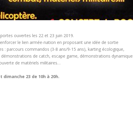
 portes ouvertes les 22 et 23 juin 2019.
enforcer le lien armée-nation en proposant une idée de sortie
âges : parcours commandos (3-8 ans/9-15 ans), karting écologique,
ns et démonstrations de catch, escape game, démonstrations dynamique
ouverte de matériels militaires…
t dimanche 23 de 10h à 20h.