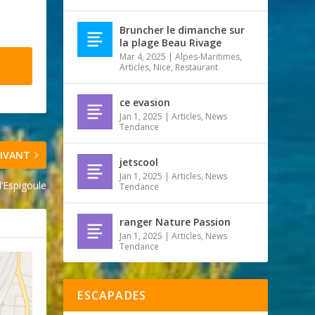
Bruncher le dimanche sur
la plage Beau Rivage
Mar 4, 2025
|
Alpes-Maritimes
,
Articles
,
Nice
,
Restaurant
ce evasion
Jan 1, 2025
|
Articles
,
News
Tendance
IVANT
jetscool
Jan 1, 2025
|
Articles
,
News
d’Espigoule
Tendance
ranger Nature Passion
Jan 1, 2025
|
Articles
,
News
Tendance
ESCAPADES