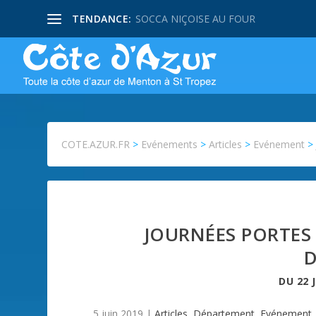
TENDANCE:
SOCCA NIÇOISE AU FOUR
COTE.AZUR.FR
>
Evénements
>
Articles
>
Evénement
JOURNÉES PORTES
D
DU
22 
5 juin 2019
|
Articles
,
Département
,
Evénement