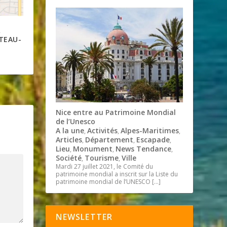
R
TEAU-
Nice entre au Patrimoine Mondial
de l’Unesco
A la une
Activités
Alpes-Maritimes
,
,
,
Articles
Département
Escapade
,
,
,
Lieu
Monument
News Tendance
,
,
,
Société
Tourisme
Ville
,
,
Mardi 27 juillet 2021, le Comité du
patrimoine mondial a inscrit sur la Liste du
patrimoine mondial de l’UNESCO
[…]
NEWSLETTER