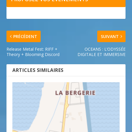
PRÉCÉDENT
SUIVANT
Release Metal Fest: RIFF +
OCEANS : L’ODYSSÉE
Theory + Blooming Discord
DIGITALE ET IMMERSIVE
ARTICLES SIMILAIRES