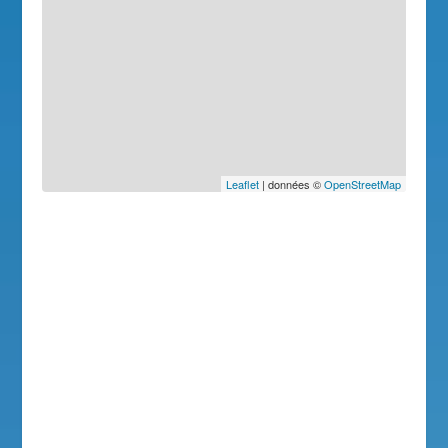
Leaflet
| données ©
OpenStreetMap