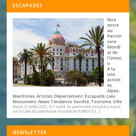
ESCAPADES
Nice
entre
au
Patrim
oine
Mondi
al de
l’Unesc
o
A la
une
,
Activit
és
,
Alpes-
Maritimes
Articles
Département
Escapade
Lieu
,
,
,
,
,
Monument
News Tendance
Société
Tourisme
Ville
,
,
,
,
Mardi 27 juillet 2021, le Comité du patrimoine mondial a inscrit
sur la Liste du patrimoine mondial de l’UNESCO
[…]
NEWSLETTER