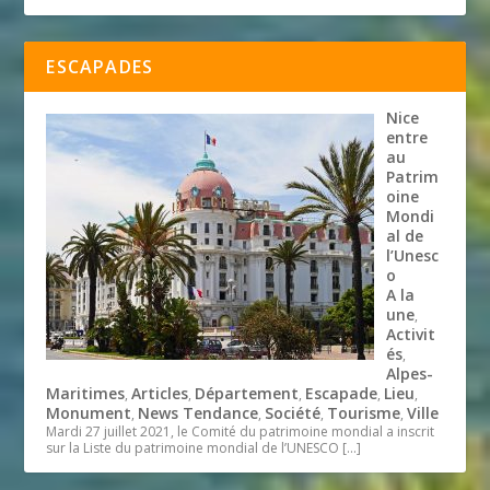
ESCAPADES
Nice
entre
au
Patrim
oine
Mondi
al de
l’Unesc
o
A la
une
,
Activit
és
,
Alpes-
Maritimes
Articles
Département
Escapade
Lieu
,
,
,
,
,
Monument
News Tendance
Société
Tourisme
Ville
,
,
,
,
Mardi 27 juillet 2021, le Comité du patrimoine mondial a inscrit
sur la Liste du patrimoine mondial de l’UNESCO
[…]