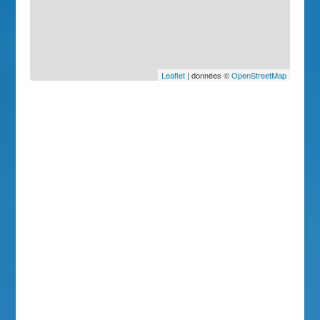
Leaflet
| données ©
OpenStreetMap