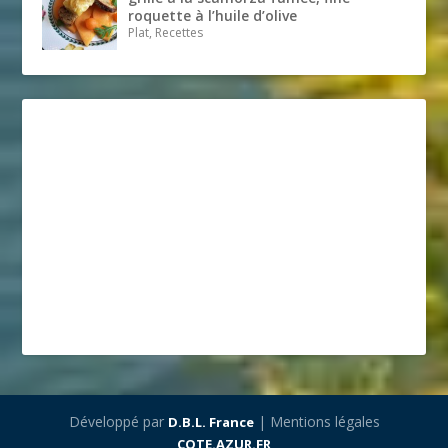
roquette à l’huile d’olive
Plat, Recettes
Développé par
| Mentions légales
D.B.L. France
COTE.AZUR.FR