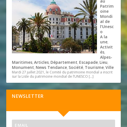
au
Patrim
oine
Mondi
al de
l’Unesc
o
A la
une
,
Activit
és
,
Alpes-
Maritimes
Articles
Département
Escapade
Lieu
,
,
,
,
,
Monument
News Tendance
Société
Tourisme
Ville
,
,
,
,
Mardi 27 juillet 2021, le Comité du patrimoine mondial a inscrit
sur la Liste du patrimoine mondial de l’UNESCO
[…]
NEWSLETTER