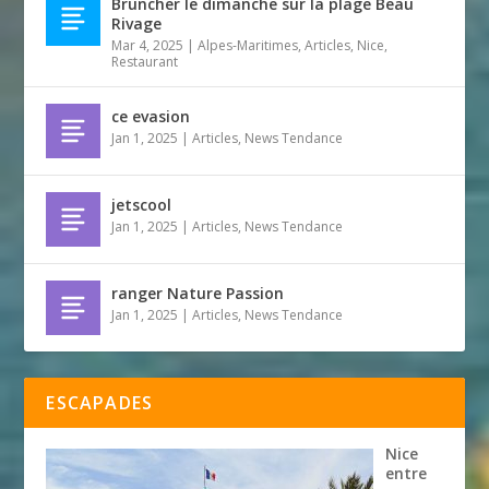
Bruncher le dimanche sur la plage Beau
Rivage
Mar 4, 2025
|
Alpes-Maritimes
,
Articles
,
Nice
,
Restaurant
ce evasion
Jan 1, 2025
|
Articles
,
News Tendance
jetscool
Jan 1, 2025
|
Articles
,
News Tendance
ranger Nature Passion
Jan 1, 2025
|
Articles
,
News Tendance
ESCAPADES
Nice
entre