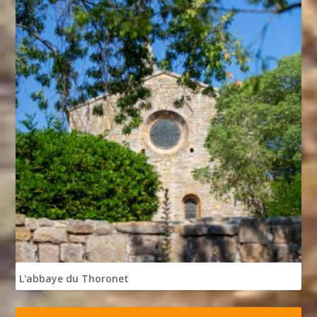
L'abbaye du Thoronet