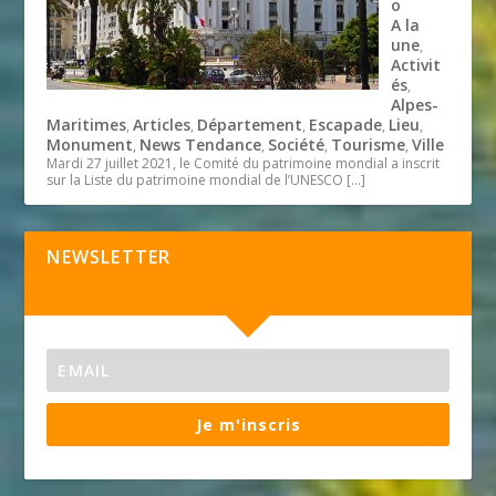
o
A la
une
,
Activit
és
,
Alpes-
Maritimes
Articles
Département
Escapade
Lieu
,
,
,
,
,
Monument
News Tendance
Société
Tourisme
Ville
,
,
,
,
Mardi 27 juillet 2021, le Comité du patrimoine mondial a inscrit
sur la Liste du patrimoine mondial de l’UNESCO
[…]
NEWSLETTER
Je m'inscris