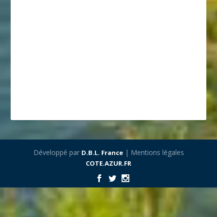
Développé par
| Mentions légales
D.B.L. France
COTE.AZUR.FR