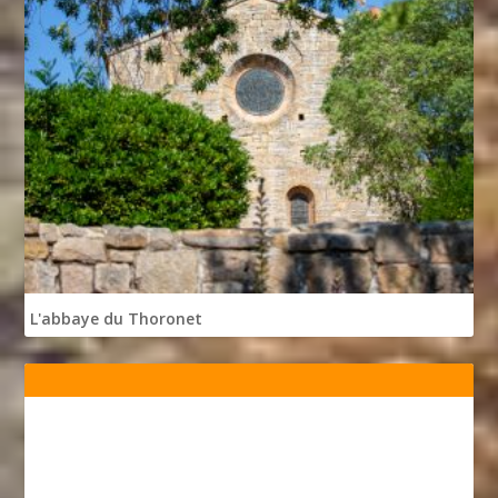
L'abbaye du Thoronet