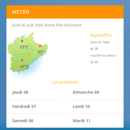
MÉTÉO
Jeudi 06 août 2026, Bonne Fête Félicissime
Aujourd'hui
Lever du Soleil
33°C
06:28
35°C
Coucher du soleil à
20:44
33°C
Les prévisions
Jeudi 06
Dimanche 09
Vendredi 07
Lundi 10
Samedi 08
Mardi 11