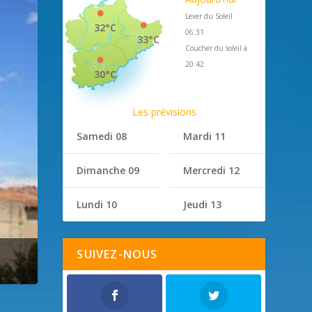
Lever du Soleil
32°C
06:31
33°C
Coucher du soleil à
20:42
30°C
Les prévisions
Samedi 08
Mardi 11
Dimanche 09
Mercredi 12
Lundi 10
Jeudi 13
SUIVEZ-NOUS