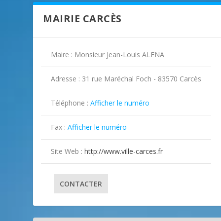
MAIRIE CARCÈS
Maire : Monsieur Jean-Louis ALENA
Adresse : 31 rue Maréchal Foch - 83570 Carcès
Téléphone :
Afficher le numéro

Fax :
Afficher le numéro

Site Web :
http://www.ville-carces.fr
CONTACTER
ILLUSTRATION CARCÈS ( 2 )
ILLUSTRATION CARCÈS ( 3 )
ILLUSTRATION CARCÈS ( 4 )
ILLUSTRATION CARCÈS ( 5 )