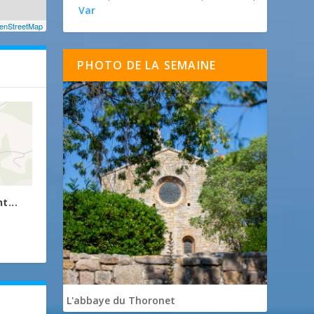
Var
enStreetMap
PHOTO DE LA SEMAINE
t...
L'abbaye du Thoronet