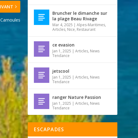
IVANT
Bruncher le dimanche sur
la plage Beau Rivage
Carnoules
Mar 4, 2025
|
Alpes-Maritimes
,
Articles
,
Nice
,
Restaurant
ce evasion
Jan 1, 2025
|
Articles
,
News
Tendance
jetscool
Jan 1, 2025
|
Articles
,
News
Tendance
ranger Nature Passion
Jan 1, 2025
|
Articles
,
News
Tendance
ESCAPADES