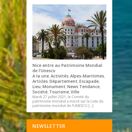
Nice entre au Patrimoine Mondial
de l’Unesco
A la une
Activités
Alpes-Maritimes
,
,
,
Articles
Département
Escapade
,
,
,
Lieu
Monument
News Tendance
,
,
,
Société
Tourisme
Ville
,
,
Mardi 27 juillet 2021, le Comité du
patrimoine mondial a inscrit sur la Liste du
patrimoine mondial de l’UNESCO
[…]
NEWSLETTER