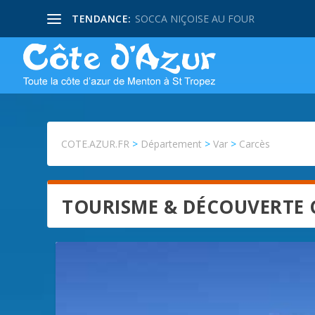
TENDANCE:
SOCCA NIÇOISE AU FOUR
COTE.AZUR.FR
>
Département
>
Var
>
Carcès
TOURISME & DÉCOUVERTE 