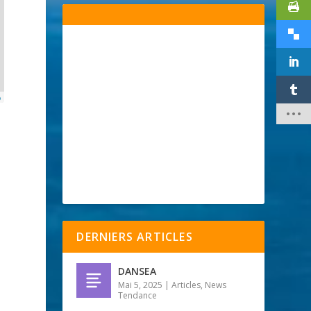
p
DERNIERS ARTICLES
DANSEA
Mai 5, 2025
|
Articles
,
News
Tendance