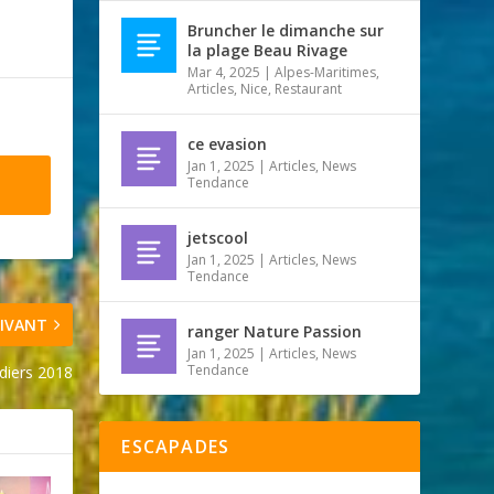
Bruncher le dimanche sur
la plage Beau Rivage
Mar 4, 2025
|
Alpes-Maritimes
,
Articles
,
Nice
,
Restaurant
ce evasion
Jan 1, 2025
|
Articles
,
News
Tendance
jetscool
Jan 1, 2025
|
Articles
,
News
Tendance
IVANT
ranger Nature Passion
Jan 1, 2025
|
Articles
,
News
Tendance
adiers 2018
ESCAPADES