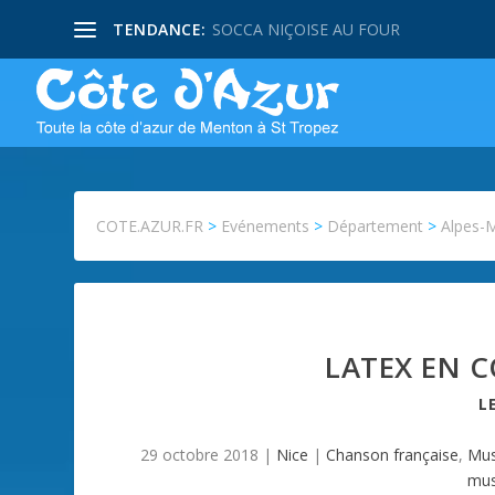
TENDANCE:
SOCCA NIÇOISE AU FOUR
COTE.AZUR.FR
>
Evénements
>
Département
>
Alpes-
LATEX EN C
L
29 octobre 2018
|
Nice
|
Chanson française
,
Mus
mus