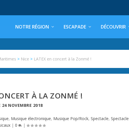
NOTRE RÉGION
ESCAPADE
DÉCOUVRIR
Maritimes
>
Nice
>
LATEX en concert à la Zonmé !
ONCERT À LA ZONMÉ !
E
24 NOVEMBRE 2018
ique
,
Musique électronique
,
Musique Pop/Rock
,
Spectacle
,
Spectacle
icaux
|
0
|