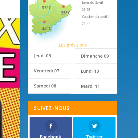
Lever du Soleil
33°C
06:28
35°C
Coucher du soleil à
20:44
33°C
Les prévisions
Jeudi 06
Dimanche 09
Vendredi 07
Lundi 10
Samedi 08
Mardi 11
SUIVEZ-NOUS
Facebook
Twitter