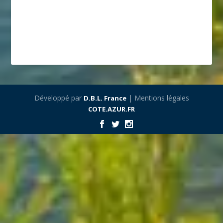
Développé par
| Mentions légales
D.B.L. France
COTE.AZUR.FR