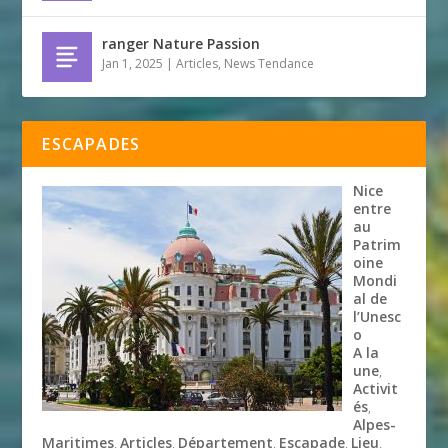
ranger Nature Passion
Jan 1, 2025
|
Articles
,
News Tendance
ESCAPADES
Nice
entre
au
Patrim
oine
Mondi
al de
l’Unesc
o
A la
une
,
Activit
és
,
Alpes-
Maritimes
Articles
Département
Escapade
Lieu
,
,
,
,
,