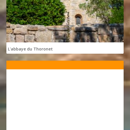
L'abbaye du Thoronet