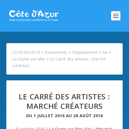
COTE.AZUR.FR
>
Evénements
>
Département
>
Var
>
La Seyne-sur-Mer
>
Le Carré des artistes : marché
créateurs
LE CARRÉ DES ARTISTES :
MARCHÉ CRÉATEURS
DU
1 JUILLET 2016
AU
28 AOÛT 2016
8 octobre 2016
|
La Seyne-sur-Mer
,
Var
|
Artisanat
,