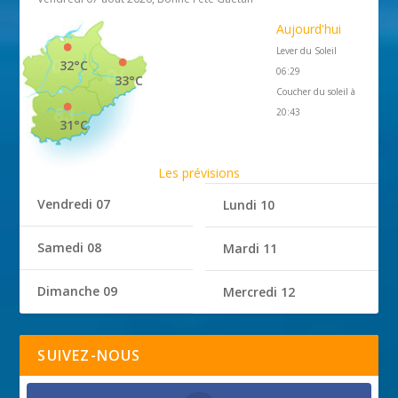
Aujourd'hui
Lever du Soleil
32°C
06:29
33°C
Coucher du soleil à
20:43
31°C
Les prévisions
Vendredi 07
Lundi 10
Samedi 08
Mardi 11
Dimanche 09
Mercredi 12
SUIVEZ-NOUS