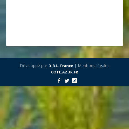
Développé par
| Mentions légales
D.B.L. France
COTE.AZUR.FR