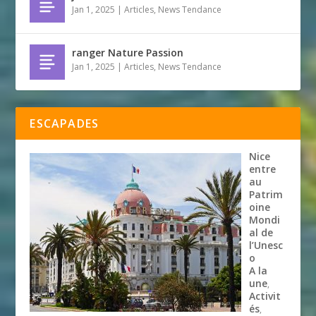
Jan 1, 2025
|
Articles
,
News Tendance
ranger Nature Passion
Jan 1, 2025
|
Articles
,
News Tendance
ESCAPADES
Nice
entre
au
Patrim
oine
Mondi
al de
l’Unesc
o
A la
une
,
Activit
és
,