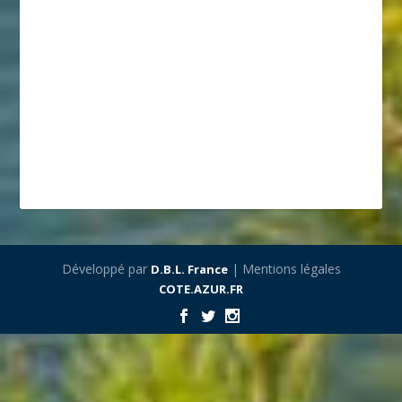
Développé par
| Mentions légales
D.B.L. France
COTE.AZUR.FR