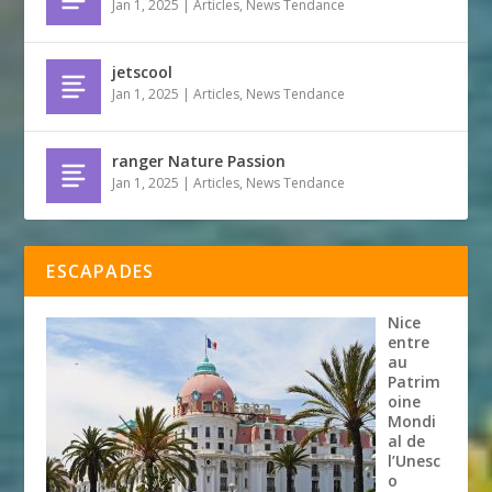
Jan 1, 2025
|
Articles
,
News Tendance
jetscool
Jan 1, 2025
|
Articles
,
News Tendance
ranger Nature Passion
Jan 1, 2025
|
Articles
,
News Tendance
ESCAPADES
Nice
entre
au
Patrim
oine
Mondi
al de
l’Unesc
o