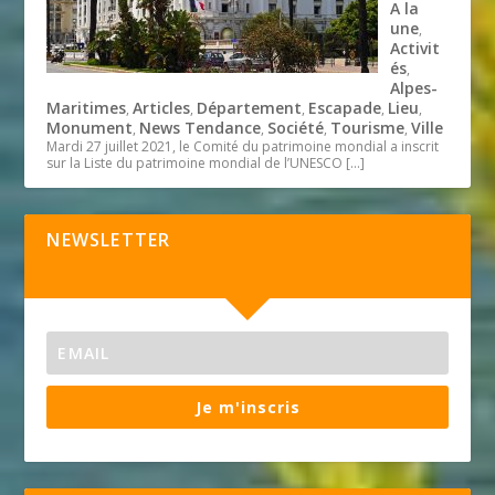
A la
une
,
Activit
és
,
Alpes-
Maritimes
Articles
Département
Escapade
Lieu
,
,
,
,
,
Monument
News Tendance
Société
Tourisme
Ville
,
,
,
,
Mardi 27 juillet 2021, le Comité du patrimoine mondial a inscrit
sur la Liste du patrimoine mondial de l’UNESCO
[…]
NEWSLETTER
Je m'inscris