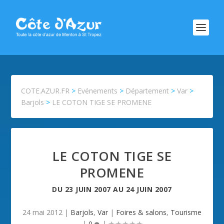
COTE.AZUR.FR
>
Evénements
>
Département
>
Var
>
Barjols
>
LE COTON TIGE SE PROMENE
LE COTON TIGE SE
PROMENE
DU
23 JUIN 2007
AU
24 JUIN 2007
24 mai 2012
|
Barjols
,
Var
|
Foires & salons
,
Tourisme
|
0
|