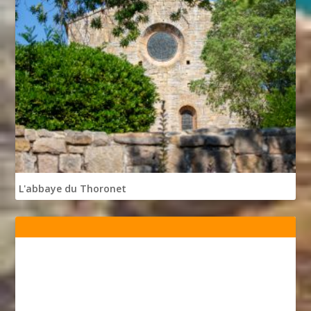
L'abbaye du Thoronet